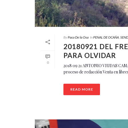
By
Paco De la Osa
In
PENAL DE OCAÑA
,
SEND
20180921 DEL F
PARA OLVIDAR
0
2018 09 21 ANTONIO VIUDAS CA
proceso de redacción Venta en libr
READ MORE