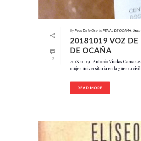
By
Paco De la Osa
In
PENAL DE OCAÑA
,
Unca
20181019 VOZ DE
DE OCAÑA
0
2018 10 19 Antonio Viudas Cama
mujer universitaria en la guerra civil
READ MORE