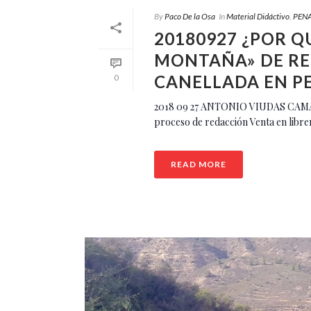
By
Paco De la Osa
In
Material Didáctivo
,
PENA
20180927 ¿POR Q
MONTAÑA» DE RE
CANELLADA EN P
0
2018 09 27 ANTONIO VIUDAS CA
proceso de redacción Venta en libr
READ MORE