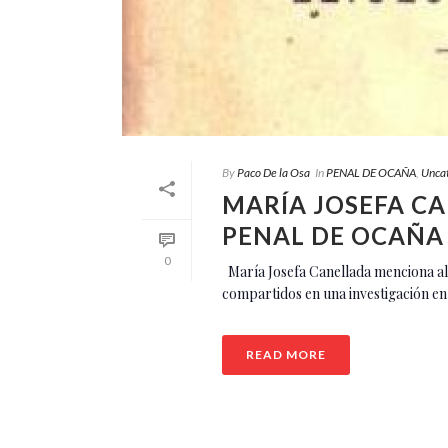
By
Paco De la Osa
In
PENAL DE OCAÑA
,
Unca
MARÍA JOSEFA CA
PENAL DE OCAÑA
0
María Josefa Canellada menciona 
compartidos en una investigación en 
READ MORE