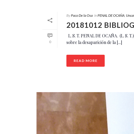
By
Paco De la Osa
In
PENAL DE OCAÑA
,
Unca
20181012 BIBLIO
L. S. T. PENAL DE OCAÑA. (L. S. T.)
sobre la desaparición de la [...]
0
READ MORE