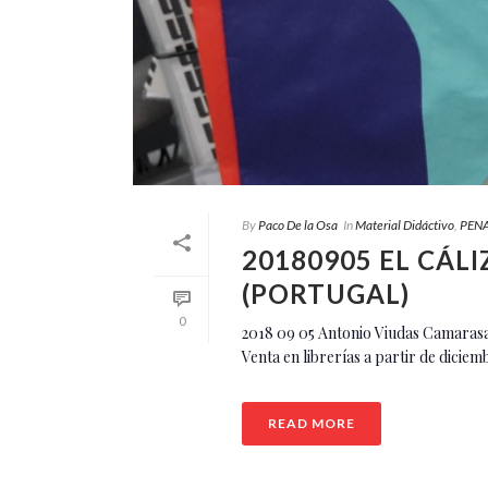
By
Paco De la Osa
In
Material Didáctivo
,
PENA
20180905 EL CÁL
(PORTUGAL)
0
2018 09 05 Antonio Viudas Camaras
Venta en librerías a partir de diciemb
READ MORE