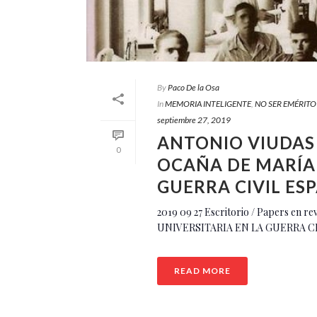
By
Paco De la Osa
In
MEMORIA INTELIGENTE
,
NO SER EMÉRITO
septiembre 27, 2019
ANTONIO VIUDAS
0
OCAÑA DE MARÍA 
GUERRA CIVIL ES
2019 09 27 Escritorio / Papers
UNIVERSITARIA EN LA GUERRA CI
READ MORE