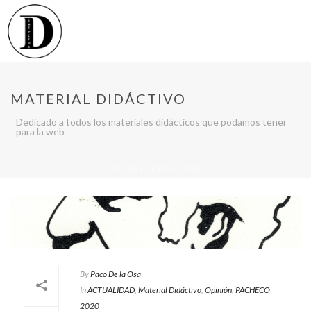
MATERIAL DIDÁCTIVO
Dedicado a todos los materiales didácticos que podamos tener
para la web
INICIO
/
ACTUALIDAD
By
Paco De la Osa
In
ACTUALIDAD
,
Material Didáctivo
,
Opinión
,
PACHECO
2020