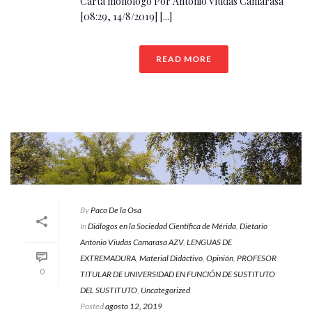
Carta monólogo Por Antonio Viudas Camarasa
[08:29, 14/8/2019] [...]
READ MORE
By
Paco De la Osa
In
Diálogos en la Sociedad Científica de Mérida
,
Dietario
Antonio Viudas Camarasa AZV
,
LENGUAS DE
EXTREMADURA
,
Material Didáctivo
,
Opinión
,
PROFESOR
0
TITULAR DE UNIVERSIDAD EN FUNCIÓN DE SUSTITUTO
DEL SUSTITUTO
,
Uncategorized
Posted
agosto 12, 2019