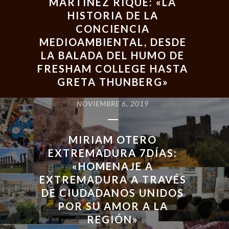
MARTÍNEZ RIQUÉ: «LA
HISTORIA DE LA
CONCIENCIA
MEDIOAMBIENTAL, DESDE
LA BALADA DEL HUMO DE
FRESHAM COLLEGE HASTA
GRETA THUNBERG»
NOVIEMBRE 6, 2019
READ MORE
MIRIAM OTERO
EXTREMADURA 7DÍAS:
«HOMENAJE A
EXTREMADURA A TRAVÉS
DE CIUDADANOS UNIDOS
POR SU AMOR A LA
REGIÓN»