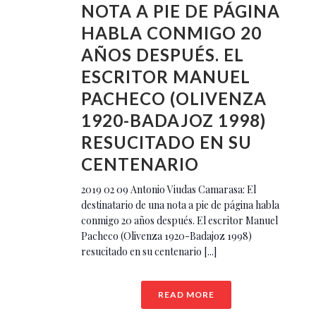
NOTA A PIE DE PÁGINA
HABLA CONMIGO 20
AÑOS DESPUÉS. EL
ESCRITOR MANUEL
PACHECO (OLIVENZA
1920-BADAJOZ 1998)
RESUCITADO EN SU
CENTENARIO
2019 02 09 Antonio Viudas Camarasa: El
destinatario de una nota a pie de página habla
conmigo 20 años después. El escritor Manuel
Pacheco (Olivenza 1920-Badajoz 1998)
resucitado en su centenario [...]
READ MORE