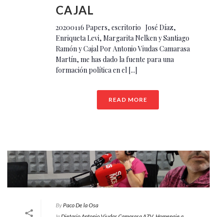
CAJAL
20200116 Papers, escritorio José Díaz,
Enriqueta Levi, Margarita Nelken y Santiago
Ramón y Cajal Por Antonio Viudas Camarasa
Martín, me has dado la fuente para una
formación política en el [...]
READ MORE
By
Paco De la Osa
In
Dietario Antonio Viudas Camarasa AZV
,
Homenaje a