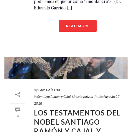
podríamos etiquetar como \»montañero\». (Dr.
Eduardo Garrido [...]
READ MORE
By
Paco De la Osa
In
Santiago Ramón y Cajal
,
Uncategorized
Posted
agosto 25,
2018
LOS TESTAMENTOS DEL
0
NOBEL SANTIAGO
RAMÓN Y CAJAL Y