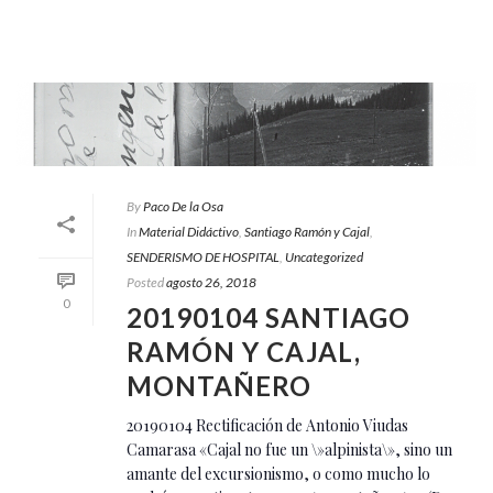
By
Paco De la Osa
In
Material Didáctivo
,
Santiago Ramón y Cajal
,
SENDERISMO DE HOSPITAL
,
Uncategorized
Posted
agosto 26, 2018
0
20190104 SANTIAGO
RAMÓN Y CAJAL,
MONTAÑERO
20190104 Rectificación de Antonio Viudas
Camarasa «Cajal no fue un \»alpinista\», sino un
amante del excursionismo, o como mucho lo