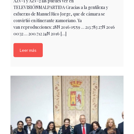
AZV-1 y AZV-2 las puedes ver en
TELEVISIÓNMALPARTIDA Gracias a la gentileza y
esfuerzo de Manuel Rico Jorge, que de cámara se
convirtió en itinerante zamoriano. Ya
van reproducciones: 28N 2016 05:59 … 213.783 27N 2016
00:32 … 200.712 24N 2016 […]
Leer más