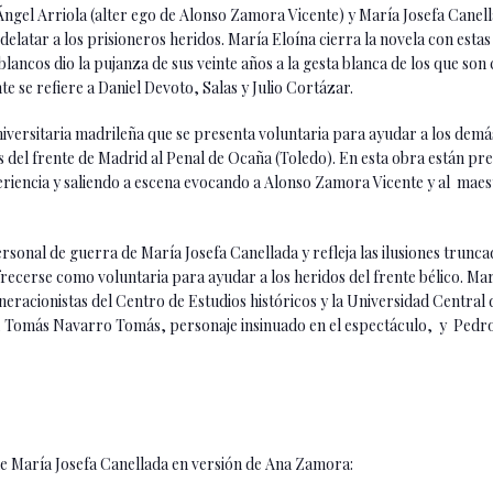
Ángel Arriola (alter ego de Alonso Zamora Vicente) y María Josefa Canell
latar a los prisioneros heridos. María Eloína cierra la novela con estas p
lancos dio la pujanza de sus veinte años a la gesta blanca de los que son
e se refiere a Daniel Devoto, Salas y Julio Cortázar.
niversitaria madrileña que se presenta voluntaria para ayudar a los demá
del frente de Madrid al Penal de Ocaña (Toledo). En esta obra están pre
eriencia y saliendo a escena evocando a Alonso Zamora Vicente y al m
sonal de guerra de María Josefa Canellada y refleja las ilusiones truncad
recerse como voluntaria para ayudar a los heridos del frente bélico. Ma
eracionistas del Centro de Estudios históricos y la Universidad Central 
 Tomás Navarro Tomás, personaje insinuado en el espectáculo, y Pedro
a Josefa Canellada en versión de Ana Zamora: