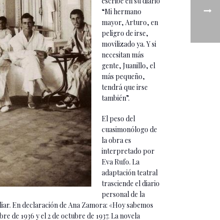
escribe en su diario
“Mi hermano
mayor, Arturo, en
peligro de irse,
movilizado ya. Y si
necesitan más
gente, Juanillo, el
más pequeño,
tendrá que irse
también”.
El peso del
cuasimonólogo de
la obra es
interpretado por
Eva Rufo. La
adaptación teatral
trasciende el diario
personal de la
miliar. En declaración de Ana Zamora: «Hoy sabemos
re de 1936 y el 2 de octubre de 1937. La novela