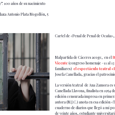
e”. 100 años de su nacimiento
laza Antonio Plata Mogollón, 5
Cartel de «Penal de Penal de Ocaña»,
Malpartida de Cáceres acoge, en el
I
Vicente
(congreso homenaje –11 al 13
familiares)
el espectáculo teatral 
Josefa Canellada, gracias el patrocin
La versión teatral de Ana Zamora es 
Canellada Llavona, finalista en 1954 d
edición censurada impresa en primera 
autora (M.J.C.) anota en esa edición «
cuaderno de diarios que llegó a mí p
de veinte años, estudiante universita