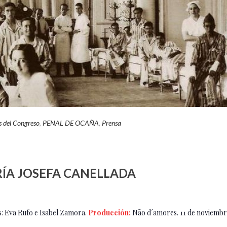
s del Congreso
,
PENAL DE OCAÑA
,
Prensa
RÍA JOSEFA CANELLADA
s: Eva Rufo e Isabel Zamora.
Producción:
Não d´amores. 11 de noviembre