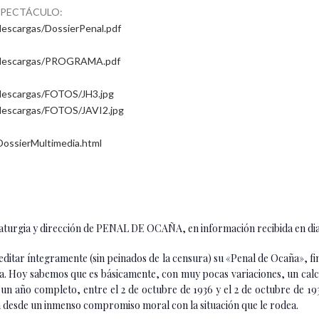
SPECTÁCULO:
escargas/DossierPenal.pdf
l/descargas/PROGRAMA.pdf
descargas/FOTOS/JH3.jpg
descargas/FOTOS/JAVI2.jpg
ossierMultimedia.html
urgia y dirección de PENAL DE OCAÑA, en información recibida en diale
ditar íntegramente (sin peinados de la censura) su «Penal de Ocaña», fina
a. Hoy sabemos que es básicamente, con muy pocas variaciones, un calco
 un año completo, entre el 2 de octubre de 1936 y el 2 de octubre de 193
a desde un inmenso compromiso moral con la situación que le rodea.