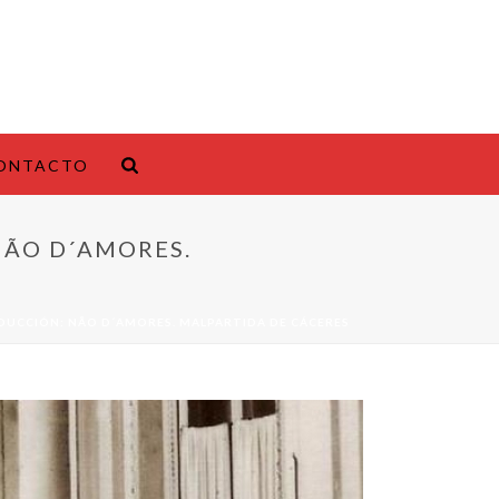
ONTACTO
NÃO D´AMORES.
ODUCCIÓN: NÃO D´AMORES. MALPARTIDA DE CÁCERES