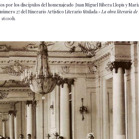
dos por los discípulos del homenajeado Juan Miguel Ribera Llopis y Marí
mero 27 del Itinerario Artístico Literario titulada «
La obra literaria d
s 16:00h.