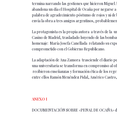
termina narrando las gestiones que hicieron Miguel 
abandona un día el Hospital de Ocaña por negarse a de
palabra de agradecimiento póstumo de rojos y ni de b
envía la obra a tres amigos argentinos, probablement
La protagonista es la propia autora a través de la u
Casino de Madrid, trasladado huyendo de las bombas 
homenaje: María Josefa Canellada relatando su exp
comprometido con el Gobierno Republicano.
La adaptación de Ana Zamora trasciende el diario per
una universitaria se transforma en compromiso al of
recibieron enseñanzas y formación ética de los regen
entre ellos Ramón Menéndez Pidal, Américo Castro,
ANEXO I
DOCUMENTACIÓN SOBRE «PENAL DE OCAÑA» de Marí