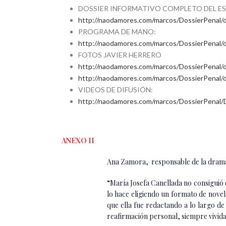
DOSSIER INFORMATIVO COMPLETO DEL E
http://naodamores.com/marcos/DossierPenal/d
PROGRAMA DE MANO:
http://naodamores.com/marcos/DossierPena
FOTOS JAVIER HERRERO
http://naodamores.com/marcos/DossierPenal/
http://naodamores.com/marcos/DossierPenal/
VIDEOS DE DIFUSIÓN:
http://naodamores.com/marcos/DossierPenal/D
ANEXO II
Ana Zamora, responsable de la dramat
“María Josefa Canellada no consiguió e
lo hace eligiendo un formato de novel
que ella fue redactando a lo largo de
reafirmación personal, siempre vivid