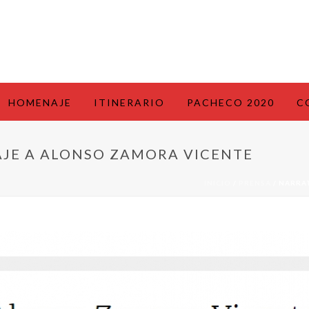
HOMENAJE
ITINERARIO
PACHECO 2020
C
JE A ALONSO ZAMORA VICENTE
INICIO
/
PRENSA
/ NARRA