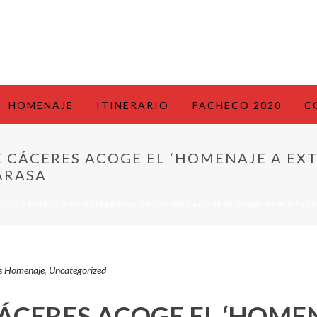
HOMENAJE
ITINERARIO
PACHECO 2020
C
E CÁCERES ACOGE EL ‘HOMENAJE A E
ARASA
NAJE
/ DIARIO HOY MALPARTIDA DE CÁCERES ACOGE EL ‘HOMENAJE A EX
as Homenaje
,
Uncategorized
ÁCERES ACOGE EL ‘HOME