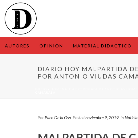
AUTORES
OPINIÓN
MATERIAL DIDÁCTICO
DIARIO HOY MALPARTIDA D
POR ANTONIO VIUDAS CAM
INICIO
/
HOMENAJE A EXTREMADURA
/
NOTICIAS HOME
CAMARASA
Por
Paco De la Osa
Posted
noviembre 9, 2019
In
Notici
MALPARTIDA DE C