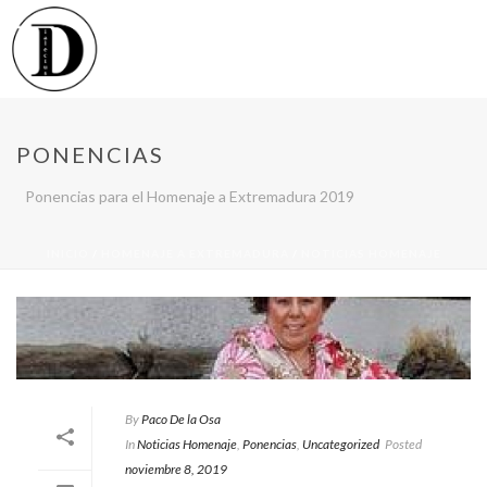
PONENCIAS
Ponencias para el Homenaje a Extremadura 2019
INICIO
/
HOMENAJE A EXTREMADURA
/
NOTICIAS HOMENAJE
By
Paco De la Osa
In
Noticias Homenaje
,
Ponencias
,
Uncategorized
Posted
noviembre 8, 2019