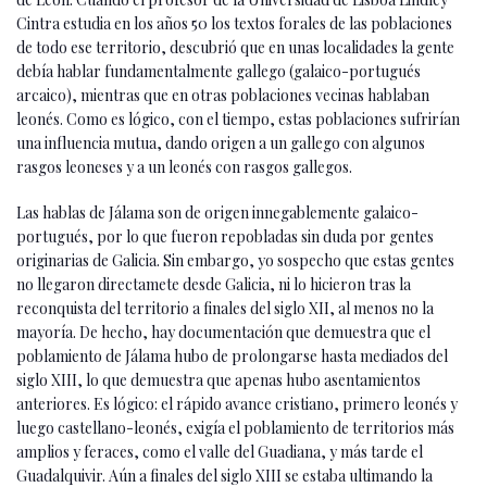
Cintra estudia en los años 50 los textos forales de las poblaciones
de todo ese territorio, descubrió que en unas localidades la gente
debía hablar fundamentalmente gallego (galaico-portugués
arcaico), mientras que en otras poblaciones vecinas hablaban
leonés. Como es lógico, con el tiempo, estas poblaciones sufrirían
una influencia mutua, dando origen a un gallego con algunos
rasgos leoneses y a un leonés con rasgos gallegos.
Las hablas de Jálama son de origen innegablemente galaico-
portugués, por lo que fueron repobladas sin duda por gentes
originarias de Galicia. Sin embargo, yo sospecho que estas gentes
no llegaron directamete desde Galicia, ni lo hicieron tras la
reconquista del territorio a finales del siglo XII, al menos no la
mayoría. De hecho, hay documentación que demuestra que el
poblamiento de Jálama hubo de prolongarse hasta mediados del
siglo XIII, lo que demuestra que apenas hubo asentamientos
anteriores. Es lógico: el rápido avance cristiano, primero leonés y
luego castellano-leonés, exigía el poblamiento de territorios más
amplios y feraces, como el valle del Guadiana, y más tarde el
Guadalquivir. Aún a finales del siglo XIII se estaba ultimando la