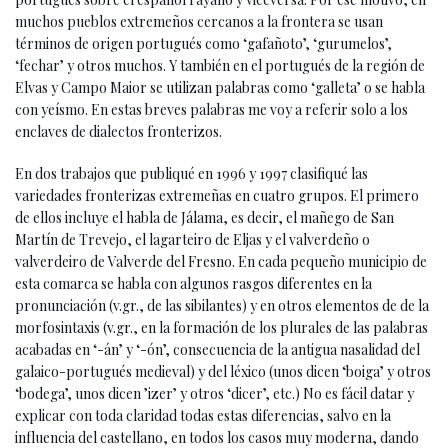
muchos pueblos extremeños cercanos a la frontera se usan
términos de origen portugués como ‘gafañoto’, ‘gurumelos’,
‘fechar’ y otros muchos. Y también en el portugués de la región de
Elvas y Campo Maior se utilizan palabras como ‘galleta’ o se habla
con yeísmo. En estas breves palabras me voy a referir solo a los
enclaves de dialectos fronterizos.
En dos trabajos que publiqué en 1996 y 1997 clasifiqué las
variedades fronterizas extremeñas en cuatro grupos. El primero
de ellos incluye el habla de Jálama, es decir, el mañego de San
Martín de Trevejo, el lagarteiro de Eljas y el valverdeño o
valverdeiro de Valverde del Fresno. En cada pequeño municipio de
esta comarca se habla con algunos rasgos diferentes en la
pronunciación (v.gr., de las sibilantes) y en otros elementos de de la
morfosintaxis (v.gr., en la formación de los plurales de las palabras
acabadas en ‘-án’ y ‘-ón’, consecuencia de la antigua nasalidad del
galaico-portugués medieval) y del léxico (unos dicen ‘boiga’ y otros
‘bodega’, unos dicen ’izer’ y otros ‘dicer’, etc.) No es fácil datar y
explicar con toda claridad todas estas diferencias, salvo en la
influencia del castellano, en todos los casos muy moderna, dando