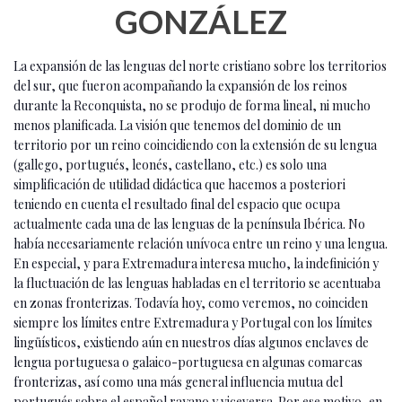
GONZÁLEZ
La expansión de las lenguas del norte cristiano sobre los territorios
del sur, que fueron acompañando la expansión de los reinos
durante la Reconquista, no se produjo de forma lineal, ni mucho
menos planificada. La visión que tenemos del dominio de un
territorio por un reino coincidiendo con la extensión de su lengua
(gallego, portugués, leonés, castellano, etc.) es solo una
simplificación de utilidad didáctica que hacemos a posteriori
teniendo en cuenta el resultado final del espacio que ocupa
actualmente cada una de las lenguas de la península Ibérica. No
había necesariamente relación unívoca entre un reino y una lengua.
En especial, y para Extremadura interesa mucho, la indefinición y
la fluctuación de las lenguas habladas en el territorio se acentuaba
en zonas fronterizas. Todavía hoy, como veremos, no coinciden
siempre los límites entre Extremadura y Portugal con los límites
lingüísticos, existiendo aún en nuestros días algunos enclaves de
lengua portuguesa o galaico-portuguesa en algunas comarcas
fronterizas, así como una más general influencia mutua del
portugués sobre el español rayano y viceversa. Por ese motivo, en