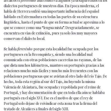
arcaicos el
firrerênho
aún conserva algunos ya desaparecidos en los
dialectos portugueses de nuestros días. En época moderna, el
habla de Herrera sufrió una importante influencia del español
hablado en Extremadura en todas las partes de su estructura
lingüística, hasta el punto de que su forma actual se aproxima a lo
que se conoce como una “lengua mixta”. Desgraciadamente, se
encuentra en vías de extinción, pues ya solo los muy mayores
conservan el dialecto local.
Se habla
firrerênho
porque esta localidad fue ocupada por los
portugueses en la Reconquista y, siendo una localidad mal
comunicada con otras poblaciones cacereñas no rayanas, de las
que dista muchos kilómetros, mantuvo su portugués gracias a las
relaciones mucho más fáciles y mucho más frecuentes con las
poblaciones portuguesas que se avistan al otro lado del río Tajo. De
hecho, toda esta región al sur del Tajo, incluyendo la misma
Valencia de Alcántara, fue ocupada y repoblada por el reino de
Portugal, y hay documentación de que en toda ella aún se hablaba
portugués en el siglo XVI. Ese es el motivo de que el rey de
Portugal solo dejase de reivindicar esta zona tras la firma del
tratado de Alcañices a finales del siglo XIII.