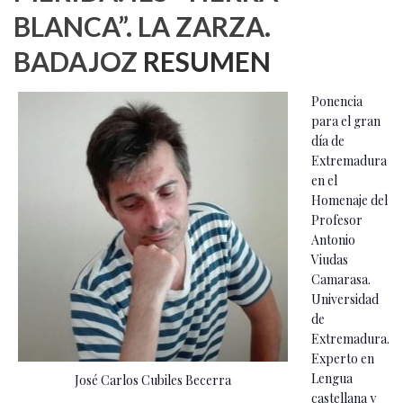
BLANCA”. LA ZARZA.
BADAJOZ
RESUMEN
Ponencia
para el gran
día de
Extremadura
en el
Homenaje del
Profesor
Antonio
Viudas
Camarasa.
Universidad
de
Extremadura.
Experto en
Lengua
José Carlos Cubiles Becerra
castellana y