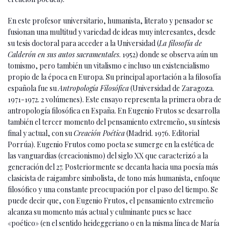
En este profesor universitario, humanista, literato y pensador se
fusionan una multitud y variedad de ideas muy interesantes, desde
su tesis doctoral para acceder a la Universidad (
La filosofía de
Calderón en sus autos sacramentales
. 1952) donde se observa aún un
tomismo, pero también un vitalismo e incluso un existencialismo
propio de la época en Europa. Su principal aportación a la filosofía
española fue su
Antropología Filosófica
(Universidad de Zaragoza.
1971-1972. 2 volúmenes). Este ensayo representa la primera obra de
antropología filosófica en España. En Eugenio Frutos se desarrolla
también el tercer momento del pensamiento extremeño, su síntesis
final y actual, con su
Creación Poética
(Madrid. 1976. Editorial
Porrúa). Eugenio Frutos como poeta se sumerge en la estética de
las vanguardias (creacionismo) del siglo XX que caracterizó a la
generación del 27. Posteriormente se decanta hacia una poesía más
clasicista de raigambre simbolista, de tono más humanista, enfoque
filosófico y una constante preocupación por el paso del tiempo. Se
puede decir que, con Eugenio Frutos, el pensamiento extremeño
alcanza su momento más actual y culminante pues se hace
«poético» (en el sentido heideggeriano o en la misma línea de María