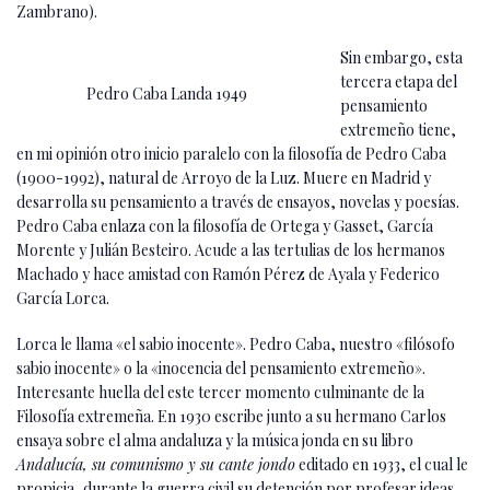
Zambrano).
Sin embargo, esta
tercera etapa del
Pedro Caba Landa 1949
pensamiento
extremeño tiene,
en mi opinión otro inicio paralelo con la filosofía de Pedro Caba
(1900-1992), natural de Arroyo de la Luz. Muere en Madrid y
desarrolla su pensamiento a través de ensayos, novelas y poesías.
Pedro Caba enlaza con la filosofía de Ortega y Gasset, García
Morente y Julián Besteiro. Acude a las tertulias de los hermanos
Machado y hace amistad con Ramón Pérez de Ayala y Federico
García Lorca.
Lorca le llama «el sabio inocente». Pedro Caba, nuestro «filósofo
sabio inocente» o la «inocencia del pensamiento extremeño».
Interesante huella del este tercer momento culminante de la
Filosofía extremeña. En 1930 escribe junto a su hermano Carlos
ensaya sobre el alma andaluza y la música jonda en su libro
Andalucía, su comunismo y su cante jondo
editado en 1933, el cual le
propicia, durante la guerra civil su detención por profesar ideas