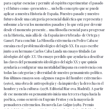
para captar esencias y permite al espíritu experimentar el pasado
y el futuro como «presentes»… un bello concepto que se puede
aplicar a nuestra Historia de España. Nuestro pasado y nuestro
futuro desde una categoría presencial dialéctica que representa y
subsume a la vez los momentos pasados y lo que está por devenir
desde el momento presente… una filosofía esencial para progresar
en la Historia, más allá de «la España invertebrada» de Ortega y
Gasset. Para concluir. La Filosofía extremeña en Pedro Caba se
enraíza en el problema ideológico del siglo XX. En 1920 escribe
junto a su hermano Carlos Caba Landa un ensayo titulado
Las
ideologías del siglo XX
. Un ensayo perdido que ayudaría a descifrar
las claves del pensamiento ideológico del siglo XX y que quizás
ayudaría a configurar una mentalidad hispana en convivencia con
todas las categorías y diversidad de nuestro pensamiento político.
Sus últimos ensayos son «algunos rasgos del hombre extremeño»
(1960), una obra de antropología y «la izquierda y la derecha en el
hombre y en la cultura» (1978. Editorial Mar ova. Madrid). A partir
de ese momento su pensamiento inicia una tercera etapa hacia la
poética, como ocurrió en Eugenio Frutos y en la mayoría de
pensadores extremeños. Su novela
Las Galgas
(1989. Premio