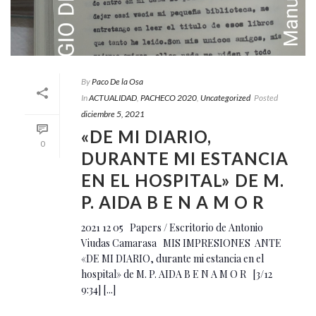
By
Paco De la Osa
In
ACTUALIDAD
,
PACHECO 2020
,
Uncategorized
Posted
diciembre 5, 2021
«DE MI DIARIO,
0
DURANTE MI ESTANCIA
EN EL HOSPITAL» DE M.
P. AIDA B E N A M O R
2021 12 05 Papers / Escritorio de Antonio
Viudas Camarasa MIS IMPRESIONES ANTE
«DE MI DIARIO, durante mi estancia en el
hospital» de M. P. AIDA B E N A M O R [3/12
9:34] [...]