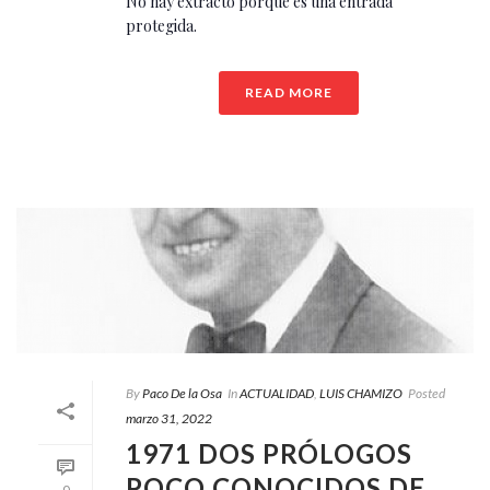
No hay extracto porque es una entrada
protegida.
READ MORE
By
Paco De la Osa
In
ACTUALIDAD
,
LUIS CHAMIZO
Posted
marzo 31, 2022
1971 DOS PRÓLOGOS
POCO CONOCIDOS DE
0