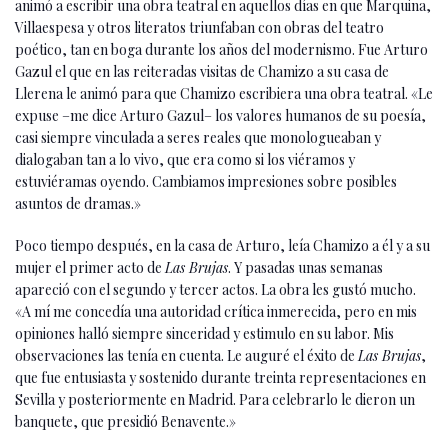
animó a escribir una obra teatral en aquellos días en que Marquina,
Villaespesa y otros literatos triunfaban con obras del teatro
poético, tan en boga durante los años del modernismo. Fue Arturo
Gazul el que en las reiteradas visitas de Chamizo a su casa de
Llerena le animó para que Chamizo escribiera una obra teatral. «Le
expuse –me dice Arturo Gazul– los valores humanos de su poesía,
casi siempre vinculada a seres reales que monologueaban y
dialogaban tan a lo vivo, que era como si los viéramos y
estuviéramas oyendo. Cambiamos impresiones sobre posibles
asuntos de dramas.»
Poco tiempo después, en la casa de Arturo, leía Chamizo a él y a su
mujer el primer acto de
Las Brujas
. Y pasadas unas semanas
apareció con el segundo y tercer actos. La obra les gustó mucho.
«A mí me concedía una autoridad crítica inmerecida, pero en mis
opiniones halló siempre sinceridad y estimulo en su labor. Mis
observaciones las tenía en cuenta. Le auguré el éxito de
Las Brujas
,
que fue entusiasta y sostenido durante treinta representaciones en
Sevilla y posteriormente en Madrid. Para celebrarlo le dieron un
banquete, que presidió Benavente.»