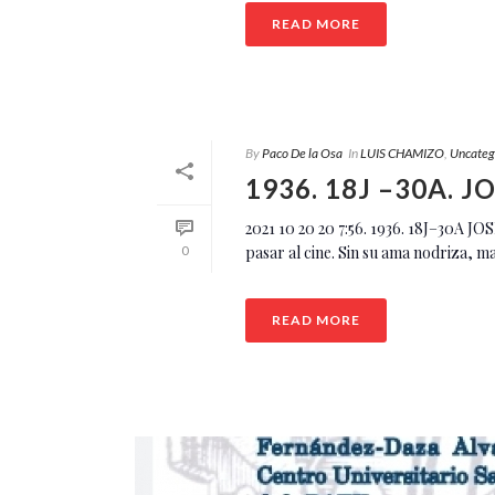
READ MORE
By
Paco De la Osa
In
LUIS CHAMIZO
,
Uncateg
1936. 18J –30A. 
2021 10 20 20 7:56. 1936. 18J–30A 
pasar al cine. Sin su ama nodriza, mad
0
READ MORE