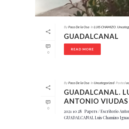
By
Paco De la Osa
In
LUIS CHAMIZO
,
Uncateg
GUADALCANAL
READ MORE
0
By
Paco De la Osa
In
Uncategorized
Posted
o
GUADALCANAL. LU
ANTONIO VIUDA
0
2021 10 28 Papers / Escritorio Ant
GUADALCANAL Luis Chamizo Ignacio