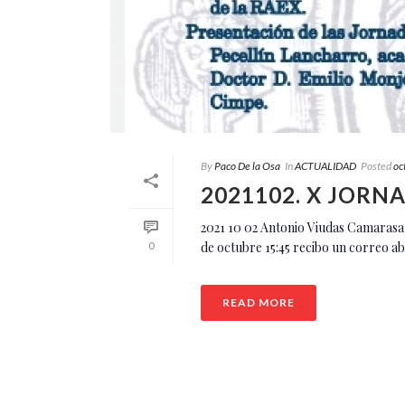
By
Paco De la Osa
In
ACTUALIDAD
Posted
oc
2021102. X JOR
2021 10 02 Antonio Viudas Camaras
de octubre 15:45 recibo un correo abie
0
READ MORE