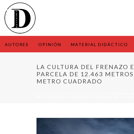
AUTORES
OPINIÓN
MATERIAL DIDÁCTICO
LA CULTURA DEL FRENAZO E
PARCELA DE 12.463 METROS
METRO CUADRADO
INICIO
/
BLOGS
/
MATERIAL DIDÁCTIVO
/ LA CULTURA D
708.775,64 EUROS. A RAZÓN DE 56,87 EUROS METRO 