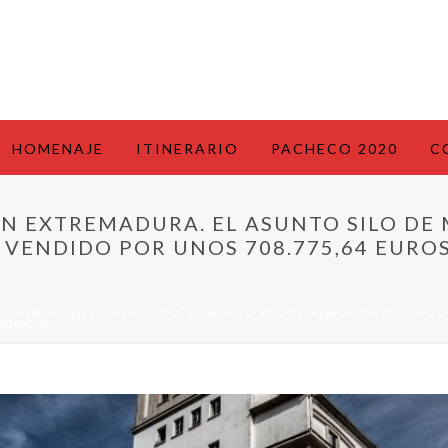
HOMENAJE
ITINERARIO
PACHECO 2020
C
N EXTREMADURA. EL ASUNTO SILO DE 
 VENDIDO POR UNOS 708.775,64 EUROS
EL FRENAZO EN EXTREMADURA. EL ASUNTO SILO DE MÉRIDA. UN EDIFICIO
CUADRADO