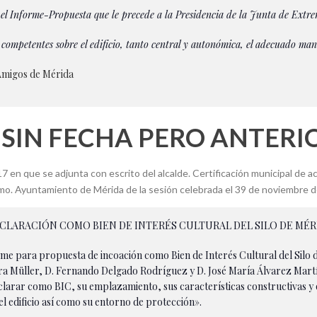
 el Informe-Propuesta que le precede a la Presidencia de la Junta de Extre
 competentes sobre el edificio, tanto central y autonómica, el adecuado man
 Amigos de Mérida
 SIN FECHA PERO ANTERIO
 17 en que se adjunta con escrito del alcalde. Certificación municipal de
cmo. Ayuntamiento de Mérida de la sesión celebrada el 39 de noviembre 
ECLARACIÓN COMO BIEN DE INTERÉS CULTURAL DEL SILO DE MÉR
forme para propuesta de incoación como Bien de Interés Cultural del Silo d
ra Müller, D. Fernando Delgado Rodríguez y D. José María Álvarez Martíne
clarar como BIC, su emplazamiento, sus características constructivas y 
l edificio así como su entorno de protección».