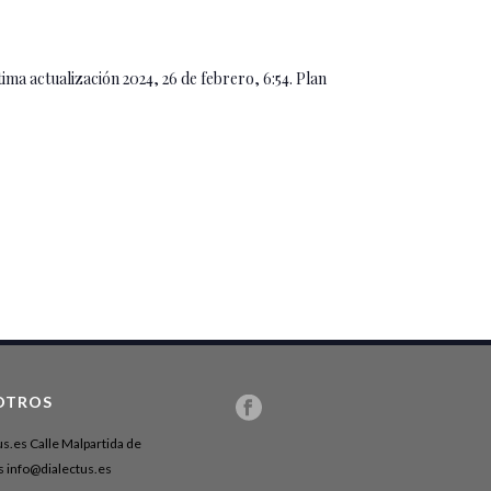
ima actualización 2024, 26 de febrero, 6:54. Plan
OTROS
us.es Calle Malpartida de
 info@dialectus.es