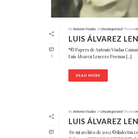
By
Antonio Viudas
In
Uncategorized
Posted
m
LUIS ÁLVAREZ LE
­“­© Papers de Antonio Viudas Cama
Luis Álvarez Lencero Poemas [...]
0
READ MORE
By
Antonio Viudas
In
Uncategorized
Posted
m
LUIS ÁLVAREZ LE
­ De mi archivo de 2002 ©dialectus.c