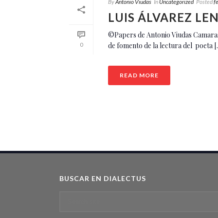
By
Antonio Viudas
In
Uncategorized
Posted
f
LUIS ÁLVAREZ LEN
©Papers de Antonio Viudas Camarasa. 
de fomento de la lectura del poeta [..
0
READ MORE
BUSCAR EN DIALECTUS