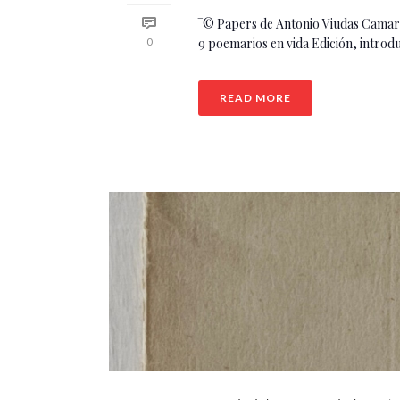
‾© Papers de Antonio Viudas Camara
9 poemarios en vida Edición, introduc
0
READ MORE