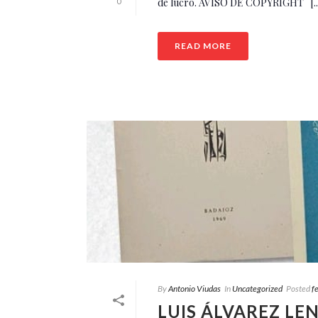
de lucro. AVISO DE COPYRIGHT [..
0
READ MORE
By
Antonio Viudas
In
Uncategorized
Posted
f
LUIS ÁLVAREZ LE