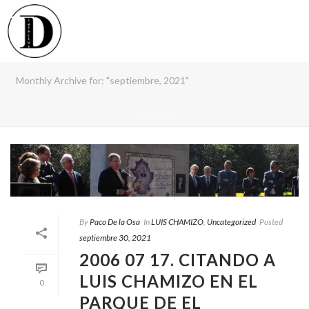
Monthly Archive for: "septiembre, 2021"
INICIO
/
By
Paco De la Osa
In
LUIS CHAMIZO
,
Uncategorized
Posted
septiembre 30, 2021
2006 07 17. CITANDO A
LUIS CHAMIZO EN EL
0
PARQUE DE EL