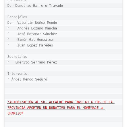
Presidente

Don Demetrio Barrero Travado

Concejales

Don  Valentín Núñez Mendo

“    Andrés Lozano Mancha

“    José Retamar Sánchez

“    Simón Gil González

“    Juan López Paredes

Secretario

“   Emérito Serrano Pérez

Interventor

“ Ángel Mendo Seguro

*AUTORIZACIÓN AL SR. ALCALDE PARA INVITAR A LOS DE LA 
PROVINCIA APORTEN UN DONATIVO PARA EL HOMENAJE a 
CHAMIZO*