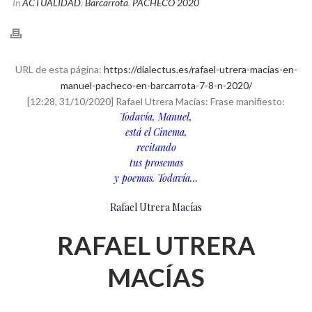
In
ACTUALIDAD
,
Barcarrota
,
PACHECO 2020
URL de esta página:
https://dialectus.es/rafael-utrera-macias-en-
manuel-pacheco-en-barcarrota-7-8-n-2020/
[12:28, 31/10/2020] Rafael Utrera Macías: Frase manifiesto:
Todavía, Manuel,
está el Cinema,
recitando
tus prosemas
y poemas. Todavía…
Rafael Utrera Macías
RAFAEL UTRERA
MACÍAS