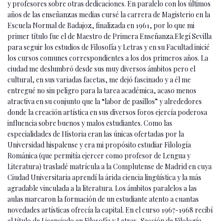
y profesores sobre otras dedicaciones. En paralelo con los últimos
años de las enseñanzas medias cursé la carrera de Magisterio en la
Escuela Normal de Badajoz, finalizada en 1961, por lo que mi
primer título fue el de Maestro de Primera Enseñanza.Elegí Sevilla
para seguir los estudios de Filosofía y Letras y en su Facultad inicié
los cursos comunes correspondientes a los dos primeros años. La
ciudad me deslumbró desde sus muy diversos ámbitos pero el
cultural, en sus variadas facetas, me dejó fascinado y a él me
entregué no sin peligro para la tarea académica, acaso menos
atractiva en su conjunto que la “labor de pasillos” y alrededores
donde la creación artística en sus diversos foros ejercía poderosa
influencia sobre buenos y malos estudiantes. Como las
especialidades de Historia eran las únicas ofertadas por la
Universidad hispalense y era mi propósito estudiar Filología
Románica (que permitía ejercer como profesor de Lengua y
Literatura) trasladé matrícula a la Complutense de Madrid en cuya
Ciudad Universitaria aprendí la árida ciencia lingüística y la más
agradable vinculada a la literatura. Los ámbitos paralelos a las
aulas marcaron la formación de un estudiante atento a cuantas
novedades artísticas ofrecía la capital. En el curso 1967-1968 recibí
el título de Licenciado en Filosofía y Letras, Sección de Filología