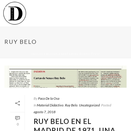
RUY BELO
INICIO
/
BLOGS
/
MATERIAL DIDÁCTIVO
By
Paco De la Osa
In
Material Didáctivo
,
Ruy Belo
,
Uncategorized
Posted
agosto 7, 2018
RUY BELO EN EL
0
MADRID DE 1971. UNA