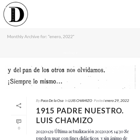
Monthly Archive for: "enero, 2022"
INICIO
/
By
Paco De la Osa
In
LUIS CHAMIZO
Posted
enero 29, 2022
1915 PADRE NUESTRO.
LUIS CHAMIZO
0
20220129 Última actualización 20220205 14:30 Se
pueden usar con fines didácticos y sin ánimo de