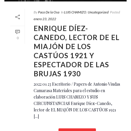
By
Paco De la Osa
In
LUIS CHAMIZO
,
Uncategorized
Posted
enero 23, 2022
ENRIQUE DÍEZ-
CANEDO, LECTOR DE EL
0
MIAJÓN DE LOS
CASTÚOS 1921 Y
ESPECTADOR DE LAS
BRUJAS 1930
2022 01 23 Escritorio / Papers de Antonio Viudas
Camarasa Materiales para el estudio en
elaboración LUIS CHAMIZO Y SUS
CIRCUNSTANCIAS Enrique Díez-Canedo,
lector de EL MIAJÓN DE LOS CASTÚOS 1921
[...]