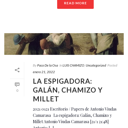
READ MORE
By
Paco De la Osa
In
LUIS CHAMIZO
,
Uncategorized
Posted
enero 21, 2022
LA ESPIGADORA:
GALÁN, CHAMIZO Y
0
MILLET
2021 0121 Escritorio / Papers de Antonio Viudas
Camarasa La espigadora: Galán, Chamizo y
Millet Antonio Viudas Camarasa [21/1 21:48]
Antonio: [...]