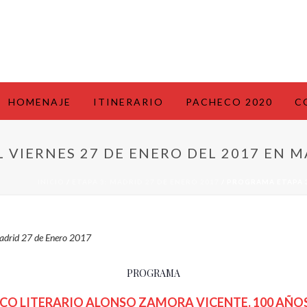
HOMENAJE
ITINERARIO
PACHECO 2020
C
 VIERNES 27 DE ENERO DEL 2017 EN 
INICIO
/
ETAPA 3: MADRID 27 DE ENERO 2017
/ PROGRAMA ETAPA 3
adrid 27 de Enero 2017
PROGRAMA
ICO LITERARIO ALONSO ZAMORA VICENTE. 100 AÑO