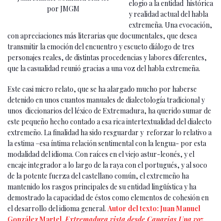
elogio a la entidad histórica
por JMGM
y realidad actual del habla
extremeña. Una evocación,
con apreciaciones más literarias que documentales, que desea
transmitir la emoción del encuentro y escueto diálogo de tres
personajes reales, de distintas procedencias y labores diferentes,
que la casualidad reunió gracias a una voz del habla extremeña.
Este casi micro relato, que se ha alargado mucho por haberse
detenido en unos cuantos manuales de dialectología tradicional y
unos diccionarios del léxico de Extremadura, ha querido sumar de
este pequeño hecho contado a esa rica intertextualidad del dialecto
extremeño. La finalidad ha sido resguardar y reforzar lo relativo a
la estima –esa íntima relación sentimental con la lengua- por esta
modalidad del idioma. Con raíces en el viejo astur-leonés, y el
encaje integrador a lo largo de la raya con el portugués, y al soco
de la potente fuerza del castellano común, el extremeño ha
mantenido los rasgos principales de su entidad lingüística y ha
demostrado la capacidad de éstos como elementos de cohesión en
el desarrollo del idioma general.
Autor del texto: Juan Manuel
González Martel.
Extremadura vista desde Canarias
.
Una voz