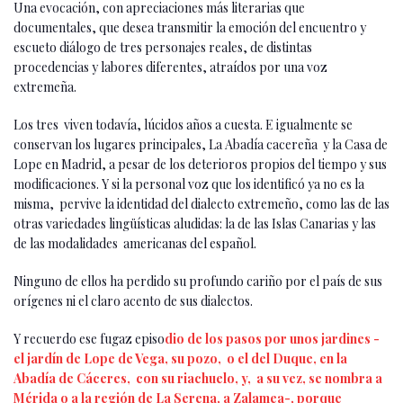
Una evocación, con apreciaciones más literarias que
documentales, que desea transmitir la emoción del encuentro y
escueto diálogo de tres personajes reales, de distintas
procedencias y labores diferentes, atraídos por una voz
extremeña.
Los tres viven todavía, lúcidos años a cuesta. E igualmente se
conservan los lugares principales, La Abadía cacereña y la Casa de
Lope en Madrid, a pesar de los deterioros propios del tiempo y sus
modificaciones. Y si la personal voz que los identificó ya no es la
misma, pervive la identidad del dialecto extremeño, como las de las
otras variedades lingüísticas aludidas: la de las Islas Canarias y las
de las modalidades americanas del español.
Ninguno de ellos ha perdido su profundo cariño por el país de sus
orígenes ni el claro acento de sus dialectos.
Y recuerdo ese fugaz episo
dio de los pasos por unos jardines -
el jardín de Lope de Vega, su pozo, o el del Duque, en la
Abadía de Cáceres, con su riachuelo, y, a su vez, se nombra a
Mérida o a la región de La Serena, a Zalamea-, porque