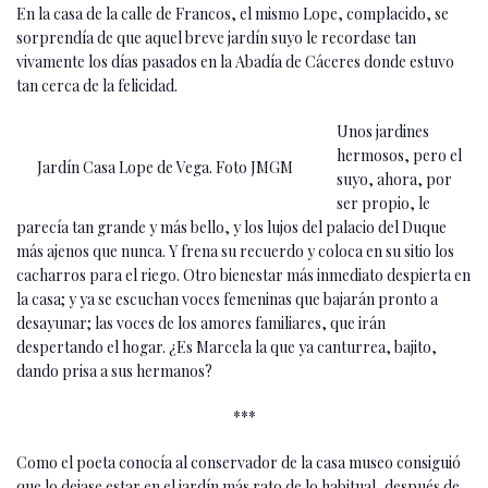
En la casa de la calle de Francos, el mismo Lope, complacido, se
sorprendía de que aquel breve jardín suyo le recordase tan
vivamente los días pasados en la Abadía de Cáceres donde estuvo
tan cerca de la felicidad.
Unos jardines
hermosos, pero el
Jardín Casa Lope de Vega. Foto JMGM
suyo, ahora, por
ser propio, le
parecía tan grande y más bello, y los lujos del palacio del Duque
más ajenos que nunca. Y frena su recuerdo y coloca en su sitio los
cacharros para el riego. Otro bienestar más inmediato despierta en
la casa; y ya se escuchan voces femeninas que bajarán pronto a
desayunar; las voces de los amores familiares, que irán
despertando el hogar. ¿Es Marcela la que ya canturrea, bajito,
dando prisa a sus hermanos?
***
Como el poeta conocía al conservador de la casa museo consiguió
que lo dejase estar en el jardín más rato de lo habitual, después de