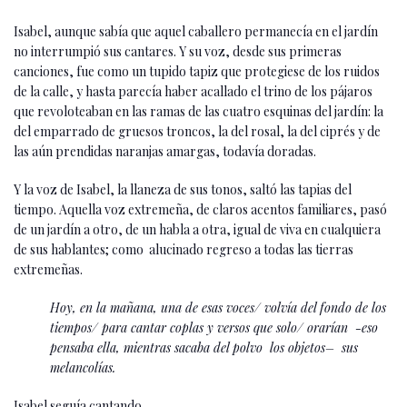
Isabel, aunque sabía que aquel caballero permanecía en el jardín
no interrumpió sus cantares. Y su voz, desde sus primeras
canciones, fue como un tupido tapiz que protegiese de los ruidos
de la calle, y hasta parecía haber acallado el trino de los pájaros
que revoloteaban en las ramas de las cuatro esquinas del jardín: la
del emparrado de gruesos troncos, la del rosal, la del ciprés y de
las aún prendidas naranjas amargas, todavía doradas.
Y la voz de Isabel, la llaneza de sus tonos, saltó las tapias del
tiempo. Aquella voz extremeña, de claros acentos familiares, pasó
de un jardín a otro, de un habla a otra, igual de viva en cualquiera
de sus hablantes; como alucinado regreso a todas las tierras
extremeñas.
Hoy, en la mañana, una de esas voces/ volvía del fondo de los
tiempos/ para cantar coplas y versos que solo/ orarían -eso
pensaba ella, mientras sacaba del polvo los objetos– sus
melancolías.
Isabel seguía cantando.