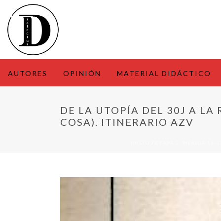
AUTORES
OPINIÓN
MATERIAL DIDÁCTICO
DE LA UTOPÍA DEL 30J A LA
COSA). ITINERARIO AZV
INICIO
/
ETAPA 2: MÉRIDA 16-