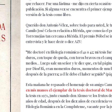
que rehacer. Fue una lástima –me dijo en cierta ocasión–”
publicación. Si alguna vez se encuentra el primer eje
versión de la tesis como libro.
Querido don Antonio Vélez, sobre todo para usted, le t
Camilo José Cela en relación a Mérida, que conocía el
Torremejías tan cercana a Mérida. El premio Nóbel se i
entrevista y le hace decir o dice AZV:
”Me doctoré en filología románica el 41 o 42; mi tesis fu
duros, con toque de queda, con toros bravos en el cam
medios… Luego sale un señor y te dice que, en tal página, 
por Dios! Sí, eran momentos duros, momentos de mucha
después de la guerra; a él le debo el haber seguido” (pág
Esta mañana he repasado el homenaje de su amigo Camil
en mis manos el ejemplar de la tesis doctoral de Ma
la tesis en 1971, justo cuando don Alonso ve los frutos 
años de edad, después de los diez años de excedencia vo
Filología Románica en la Complutense, vacante por la j