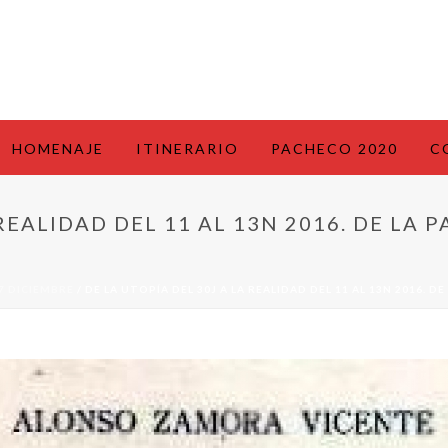
HOMENAJE
ITINERARIO
PACHECO 2020
C
 REALIDAD DEL 11 AL 13N 2016. DE LA 
17 DICIEMBRE
/ DE LA UTOPÍA DEL 30J A LA REALIDAD DEL 11 AL 13N 2016. D