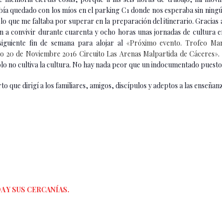
bía quedado con los míos en el parking C1 donde nos esperaba sin ningú
 lo que me faltaba por superar en la preparación del itinerario. Gracias
 a convivir durante cuarenta y ocho horas unas jornadas de cultura en
siguiente fin de semana para alojar al
«Próximo evento. Trofeo Ma
 20 de Noviembre 2016 Circuito Las Arenas Malpartida de Cáceres»
.
o no cultiva la cultura. No hay nada peor que un indocumentado puesto a
rto que dirigí a los familiares, amigos, discípulos y adeptos a las enseñ
DA Y SUS CERCANÍAS.