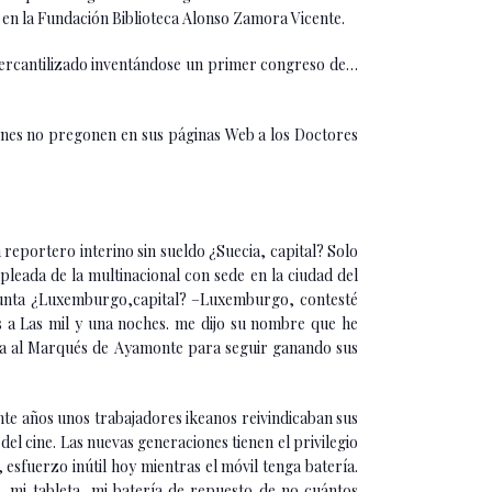
s en la Fundación Biblioteca Alonso Zamora Vicente.
 mercantilizado inventándose un primer congreso de…
enes no pregonen en sus páginas Web a los Doctores
eportero interino sin sueldo ¿Suecia, capital? Solo
ada de la multinacional con sede en la ciudad del
egunta ¿Luxemburgo,capital? –Luxemburgo, contesté
 a Las mil y una noches. me dijo su nombre que he
ca al Marqués de Ayamonte para seguir ganando sus
nte años unos trabajadores ikeanos reivindicaban sus
l cine. Las nuevas generaciones tienen el privilegio
esfuerzo inútil hoy mientras el móvil tenga batería.
 mi tableta, mi batería de repuesto de no cuántos