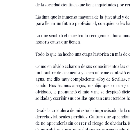
de la sociedad científica que tiene inquietudes por 
Lástima que la inmensa mayoría de la juventud y de
para llenar un futuro profesional, con quienes les ha
Lo que sembró el maestro lo recogemos ahora unos 
honoris causa que tienen.
Todo lo que ha hecho una etapa histórica en más de c
Como en olvido echaron de sus conocimientos las cu
un hombre de cincuenta y cinco añosme contestó e
agua, me dijo muy complaciente «Soy de Sevilla»,
raudo. Nos hicimos amigos, me dijo que era un gr
olvidado, le pronunció el mío y me se despidió d
soldada y escribir sus cosillas que tan entretenidos 
Desde la cristalera de mi estudio improvisado de la
derechos laborales perdidos. Cultura que aprendíamo
de no aprenderla sin correr el riesgo de olvidarla.
Comprobé que era muy útil seguir aprendiendo de 