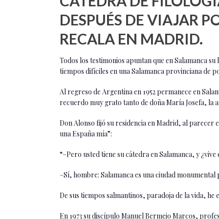
CÁTEDRA DE FILOLOG
DESPUÉS DE VIAJAR P
RECALA EN MADRID.
Todos los testimonios apuntan que en Salamanca su la
tiempos difíciles en una Salamanca provinciana de po
Al regreso de Argentina en 1952 permanece en Salama
recuerdo muy grato tanto de doña María Josefa, la a
Don Alonso fijó su residencia en Madrid, al parecer e
una España mía”:
“–Pero usted tiene su cátedra en Salamanca, y ¿vive
–Sí, hombre: Salamanca es una ciudad monumental para
De sus tiempos salmantinos, paradoja de la vida, he
En 1973 su discípulo Manuel Bermejo Marcos, profes