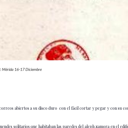
: Mérida 16-17 Diciembre
orreos abiertos a su disco duro con el fácil cortar y pegar y con su c
 duendes solitarios que habitaban las paredes del aleph zamora en el edi