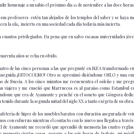
rendir homenaje a un sabio el próximo día 11 de noviembre a las doce hora
 sus profesores estén tan alejados de los templos del saber y se haya
cen la ola, incierto en una sociedad cada día todavía más incierta.
cuantos privilegiados. Da pena que en salvo escasas universidades jóv
uarenta años se echa en olvido.
atro de las cinco personas a las que pregunté en IKEA transformado en r
nseguida ¡ESTOCOLMO! Otro se aproximó diciéndome OSLO y una emple
 no de Suecia. A los cinco minutos me reencuentra el osleño y me pr
an viajero y me enseñó que Marruecos es al paraíso como Estambul es
iciendome que era de Ayamonte y penché en el soneto que Góngora dedi
ha tenido durante la segunda mitad del siglo XX a tanto exégeta de su obra.
 cafetería de hiper de los muebles baratos con duración asegurada de vei
s con esfuerzo mientras el contacto con lo nuevo nos llegaba a través de
 El de Ayamonte me recordó que aprendió de memoria las cuatro reglas, 
memoria ciertas cosas, porque a las seis horas de trabajo, mi móvil,