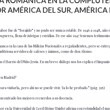
ÍA ROMÁNICA EN LA COMPLUTE
OR AMÉRICA DEL SUR, AMÉRICA
bor fue de “forajido” y no pudo ser nunca estable. De 1946 a 1948, año e
sguerra, llena de intrigas y envidias. De ese año 1947 tenemos testimonio
nca en la casa de las Milicias Nacionales a regañadientes, pero se entr
nfitriona servidora de cafeses y ánimos, como de don Alonso.
n el Barrio del Niño Jesús. En un breve diálogo nos los explica el hispani
 en Madrid?
 visitarla, pero ahí no se puede vivir. Ya lo he probado.” (pág. 395)
 encontrado los mejores recuerdos a su docencia.
or en la Universidad de Leed (Reino Unido) afirma con rotundidad el ma