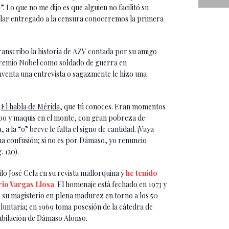
. Lo que no me dijo es que alguien no facilitó su
mplar entregado a la censura conoceremos la primera
ranscribo la historia de AZV contada por su amigo
 premio Nobel como soldado de guerra en
nventa una entrevista o sagazmente le hizo una
e
El habla de Mérida
, que tú conoces. Eran momentos
po y maquis en el monte, con gran pobreza de
a la “o” breve le falta el signo de cantidad. ¡Vaya
 confusión; si no es por Dámaso, yo renuncio
. 120).
o José Cela en su revista mallorquina y
he tenido
rio Vargas Llosa
. El homenaje está fechado en 1973 y
de su magisterio en plena madurez en torno a los 50
luntaria; en 1969 toma posesión de la cátedra de
ubilación de Dámaso Alonso.