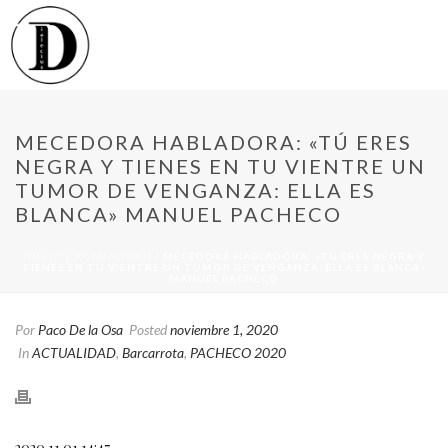
MECEDORA HABLADORA: «TÚ ERES
NEGRA Y TIENES EN TU VIENTRE UN
TUMOR DE VENGANZA: ELLA ES
BLANCA» MANUEL PACHECO
INICIO
/
ACTUALIDAD
/ MECEDORA HABLADORA: «TÚ ERES NEGRA Y
TIENES EN TU VIENTRE UN TUMOR DE VENGANZA: ELLA ES BLANCA»
MANUEL PACHECO
Por
Paco De la Osa
Posted
noviembre 1, 2020
In
ACTUALIDAD
,
Barcarrota
,
PACHECO 2020
2020 11 01 14:47