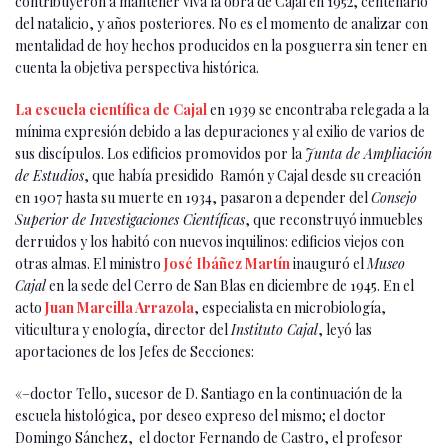
contribuyeron a mantener viva la obra de Cajal en 1952, centenario
del natalicio, y años posteriores. No es el momento de analizar con
mentalidad de hoy hechos producidos en la posguerra sin tener en
cuenta la objetiva perspectiva histórica.
La escuela científica de Cajal
en 1939 se encontraba relegada a la
mínima expresión debido a las depuraciones y al exilio de varios de
sus discípulos. Los edificios promovidos por la
Junta de Ampliación
de Estudios
, que había presidido Ramón y Cajal desde su creación
en 1907 hasta su muerte en 1934, pasaron a depender del
Consejo
Superior de Investigaciones Científicas
, que reconstruyó inmuebles
derruidos y los habitó con nuevos inquilinos: edificios viejos con
otras almas. El ministro
José Ibáñez Martín
inauguró el
Museo
Cajal
en la sede del Cerro de San Blas en diciembre de 1945. En el
acto
Juan Marcilla Arrazola
, especialista en microbiología,
viticultura y enología, director del
Instituto Cajal
, leyó las
aportaciones de los Jefes de Secciones:
«–doctor Tello, sucesor de D. Santiago en la continuación de la
escuela histológica, por deseo expreso del mismo; el doctor
Domingo Sánchez, el doctor Fernando de Castro, el profesor