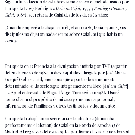
Sigo en la redacción de este brevísimo ensayo el método usado por
Enriqueta Lewy Rodríguez (
Así era Cajal
, 1977 y
Santiago Ramón y
Cajal
, 1987), secretaria de Cajal desde los dieciséis años:
«Cuando empecé a trabajar con él, el año 1926, tenía 74 años, sus
discípulos no dejaron nada escrito sobre Cajal, así que había un
vacío»
Enriqueta en referencia a la divulgación emitida por TVE (a partir
del 26 de enero de 1982 en diez capítulos, dirigida por José María
Forqué) sobre Cajal, menciona que a partir de un momento
determinado: «…la serie sigue íntegramente mi libro [
Así era Cajal
]
…» Apud entrevista de Miguel Ángel Tarancón en 1986. Usaré
como ella en el propósito de mi ensayo: memoria personal,
información de familiares y otros testimonios y documentos.
Enriqueta trabajó como secretaria y traductora (dominaba
perfectamente el alemán) de Cajal en la Ronda de Atocha 13 de
Madrid. Al regresar del exilio optó por fiarse de sus recuerdos y al