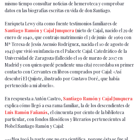
mismo tiempo consultar noticias de hemeroteca y comprobar
datos en las biografías escritas en vida de don Santiago.
Enriqueta Lewy cita como fuente testimonios familiares de
Santiago Ramón y Cajal Junquera (
nieto de Cajal, nacido el 29 de
enero de 1940, que contrajo matrimonio el 3 de junio de 1969 con
Mª Teresa de Jesús Asensio Rodríguez, nacida el 10 de agosto de
1943) que vivió su infancia en el Palacete Cajal. Catedrático de la
Universidad de Zaragoza (fallecido el 19 de marzo de 2017 en
Madrid y con quien quedé pendiente una cita) recordaba su primer
contacto con Cervantes en libros comprados por Cajal: «Así
descubrí El Quijote, ilustrado por Gustavo Doré, que había
pertenecido a mi abuelo».
En respuesta a Antón Castro,
Santiago Ramón y Cajal Junquera
explica cómo llegó a esa rama familiar, la de los descendientes de
Luis Ramón Fañanás
, el cincuenta por ciento de la biblioteca
particular, con fondos filosóficos y literarios pertenecientes al
Nobel Santiago Ramón y Cajal:
–-«Nos tocó la parte que no era científica, porque ésta se fue al