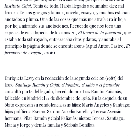
Instituto Cajal
. Tenía de todo. Había llegado a acumular diez mil
libros: clásicos griegos y latinos, novela, ensayo, y muchos estaban
anotados a pluma. Una de las cosas que más me atraía era ir hoja
por hoja mirando sus anotaciones. Recuerdo que nos tocó una
especie de enciclopedia de los años 20,
El tesoro de la juventud
, que
estaba toda subrayada, entresacaba citas y datos, y anotaba al
principio la página donde se encontraban» (Apud Antón Castro,
El
periódico de Aragón
, 2006).
Enriqueta Lewy en la redacción de la segunda edición (1987) del
libro
Santiago Ramón y Cajal: el hombre, el sabio y el pensador
consultó parte del legado, heredado por Luis Ramón Fañanás,
fallecido en Madrid el 11 de diciembre de 1986. En la esquela de su
óbito expresan su condolencia «sus hijos: María Ángeles y Santiago;
hijos políticos: Excmo. Sr. don Aurelio Botella y Teresa Asensio;
hermana: Pilar Ramón y Cajal Fañanás; nietos: Teresa, Santiago,
María y Jorge y demás familia y Sérbala Bonilla».