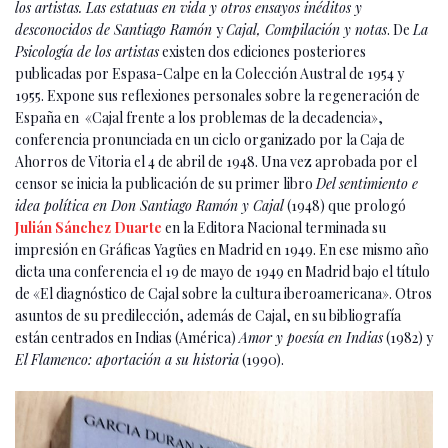
los artistas. Las estatuas en vida y otros ensayos inéditos y
desconocidos de Santiago Ramón
y
Cajal, Compilación y notas
. De
La
Psicología de los artistas
existen dos ediciones posteriores
publicadas por Espasa-Calpe en la Colección Austral de 1954 y
1955. Expone sus reflexiones personales sobre la regeneración de
España en «Cajal frente a los problemas de la decadencia»,
conferencia pronunciada en un ciclo organizado por la Caja de
Ahorros de Vitoria el 4 de abril de 1948. Una vez aprobada por el
censor se inicia la publicación de su primer libro
Del sentimiento e
idea política en Don Santiago Ramón y Cajal
(1948) que prologó
Julián Sánchez Duarte
en la Editora Nacional terminada su
impresión en Gráficas Yagües en Madrid en 1949. En ese mismo año
dicta una conferencia el 19 de mayo de 1949 en Madrid bajo el título
de «El diagnóstico de Cajal sobre la cultura iberoamericana». Otros
asuntos de su predilección, además de Cajal, en su bibliografía
están centrados en Indias (América)
Amor y poesía en Indias
(1982) y
El Flamenco: aportación a su historia
(1990).