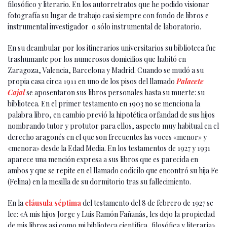
filosófico y literario. En los autorretratos que he podido visionar
fotografía su lugar de trabajo casi siempre con fondo de libros e
instrumental investigador o sólo instrumental de laboratorio.
En su deambular por los itinerarios universitarios su biblioteca fue
trashumante por los numerosos domicilios que habitó en
Zaragoza, Valencia, Barcelona y Madrid. Cuando se mudó a su
propia casa circa 1911 en uno de los pisos del llamado
Palacete
Cajal
se aposentaron sus libros personales hasta su muerte: su
biblioteca. En el primer testamento en 1903 no se menciona la
palabra libro, en cambio previó la hipotética orfandad de sus hijos
nombrando tutor y protutor para ellos, aspecto muy habitual en el
derecho aragonés en el que son frecuentes las voces «menor» y
«menora» desde la Edad Media. En los testamentos de 1927 y 1931
aparece una mención expresa a sus libros que es parecida en
ambos y que se repite en el llamado codicilo que encontró su hija Fe
(Felina) en la mesilla de su dormitorio tras su fallecimiento.
En la
cláusula séptima
del testamento del 8 de febrero de 1927 se
lee: «A mis hijos Jorge y Luis Ramón Fañanás, les dejo la propiedad
de mis libros así como mi biblioteca científica, filosófica y literaria».