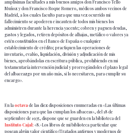
amplísimas facultades a mis buenos amigos don Francisco Tello
Muñoz y don Francisco Roque Romero, médicos ambos vecinos de
Madrid, a los cuales faculto para que una vez ocurrido mi
fallecimiento se apoderen e incauten de todos mis bienes los
administren durante la herencia yacente; cobren y paguen deudas,
gastos y legados, retiren depósitos de alhajas, metálico o valores ya
estén constituidos en el Banco de España o cualquier
establecimiento de crédito; practiquen las operaciones de
inventario, evalúo, liquidación, división y adjudicación de mis
bienes, aprobándolas en escritura pública, prohibiendo en mi
testamentaría intervención judicial y prorrogándoles el plazo legal
del albaceazgo por un año más, si lo necesitaren, para cumplir su
encargo».
En la
octava
de las diez disposiciones enumeradas en «Las últimas
disposiciones para que las cumplan los albaceas», del 18 de
septiembre de 1935, dispone que se guarden en la biblioteca del
Instituto Cajal:
«8.-Los libros de mi biblioteca particular que
posean algún valor científico (Tratados antiguos y modernos de