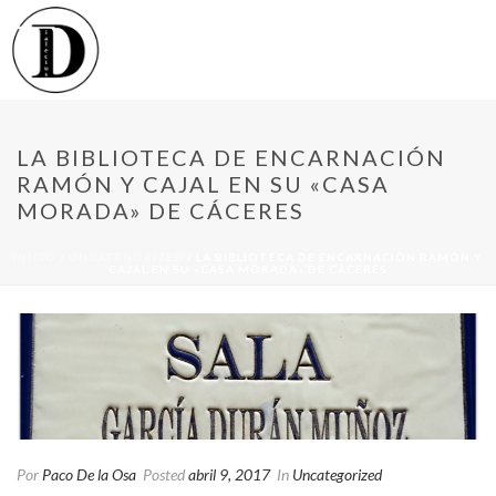
LA BIBLIOTECA DE ENCARNACIÓN
RAMÓN Y CAJAL EN SU «CASA
MORADA» DE CÁCERES
INICIO
/
UNCATEGORIZED
/ LA BIBLIOTECA DE ENCARNACIÓN RAMÓN Y
CAJAL EN SU «CASA MORADA» DE CÁCERES
Por
Paco De la Osa
Posted
abril 9, 2017
In
Uncategorized