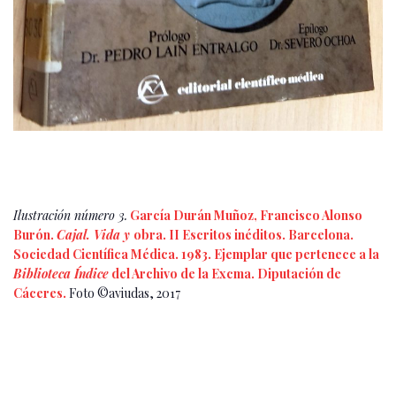
Ilustración número 3.
García Durán Muñoz, Francisco Alonso
Burón.
Cajal. Vida y
obra. II Escritos inéditos. Barcelona.
Sociedad Científica Médica. 1983. Ejemplar que pertenece a la
Biblioteca Índice
del Archivo de la Excma. Diputación de
Cáceres.
Foto ©aviudas, 2017