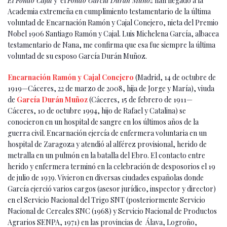
El Fondo Cajal
y el
Fondo García Durán Muñoz
han llegado a la
Academia extremeña en cumplimiento testamentario de la última
voluntad de Encarnación Ramón y Cajal Conejero, nieta del Premio
Nobel 1906 Santiago Ramón y Cajal. Luis Michelena García, albacea
testamentario de Nana, me confirma que esa fue siempre la última
voluntad de su esposo García Durán Muñoz.
Encarnación Ramón y Cajal Conejero
(Madrid, 14 de octubre de
1919—Cáceres, 22 de marzo de 2008, hija de Jorge y María), viuda
de
García Durán Muñoz
(Cáceres, 15 de febrero de 1911—
Cáceres, 10 de octubre 1994, hijo de Rafael y Catalina) se
conocieron en un hospital de sangre en los últimos años de la
guerra civil. Encarnación ejercía de enfermera voluntaria en un
hospital de Zaragoza y atendió al alférez provisional, herido de
metralla en un pulmón en la batalla del Ebro. El contacto entre
herido y enfermera terminó en la celebración de desposorios el 19
de julio de 1939. Vivieron en diversas ciudades españolas donde
García ejerció varios cargos (asesor jurídico, inspector y director)
en el Servicio Nacional del Trigo SNT (posteriormente Servicio
Nacional de Cereales SNC (1968) y Servicio Nacional de Productos
Agrarios SENPA, 1971) en las provincias de Álava, Logroño,