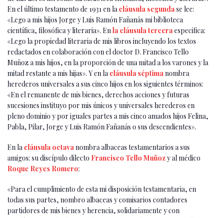
En el último testamento de 1931 en la
cláusula segunda
se lee:
«Lego a mis hijos Jorge y Luis Ramón Fañanás mi biblioteca
científica, filosófica y literaria». En
la cláusula tercera
especifica:
«Lego la propiedad literaria de mis libros incluyendo los textos
redactados en colaboración con el doctor D. Francisco Tello
Muñoz a mis hijos, en la proporción de una mitad a los varones y la
mitad restante a mis hijas». Y en la
cláusula séptima
nombra
herederos universales a sus cinco hijos en los siguientes términos:
«En el remanente de mis bienes, derechos acciones y futuras
sucesiones instituyo por mis únicos y universales herederos en
pleno dominio y por iguales partes a mis cinco amados hijos Felina,
Pabla, Pilar, Jorge y Luis Ramón Fañanás o sus descendientes».
En la
cláusula octava
nombra albaceas testamentarios a sus
amigos: su discípulo dilecto
Francisco Tello Muñoz
y al médico
Roque Reyes Romero
:
«Para el cumplimiento de esta mi disposición testamentaria, en
todas sus partes, nombro albaceas y comisarios contadores
partidores de mis bienes y herencia, solidariamente y con