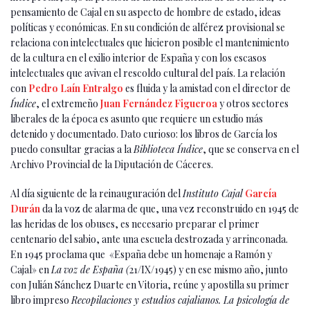
pensamiento de Cajal en su aspecto de hombre de estado, ideas
políticas y económicas. En su condición de alférez provisional se
relaciona con intelectuales que hicieron posible el mantenimiento
de la cultura en el exilio interior de España y con los escasos
intelectuales que avivan el rescoldo cultural del país. La relación
con
Pedro Laín Entralgo
es fluida y la amistad con el director de
Índice
, el extremeño
Juan Fernández Figueroa
y otros sectores
liberales de la época es asunto que requiere un estudio más
detenido y documentado. Dato curioso: los libros de García los
puedo consultar gracias a la
Biblioteca Índice
, que se conserva en el
Archivo Provincial de la Diputación de Cáceres.
Al día siguiente de la reinauguración del
Instituto Cajal
García
Durán
da la voz de alarma de que, una vez reconstruido en 1945 de
las heridas de los obuses, es necesario preparar el primer
centenario del sabio, ante una escuela destrozada y arrinconada.
En 1945 proclama que «España debe un homenaje a Ramón y
Cajal» en
La
voz de España (
21/IX/1945) y en ese mismo año, junto
con Julián Sánchez Duarte en Vitoria, reúne y apostilla su primer
libro impreso
Recopilaciones y estudios cajalianos. La psicología de