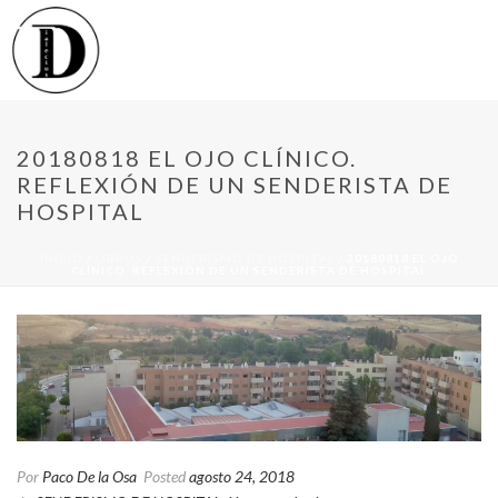
20180818 EL OJO CLÍNICO.
REFLEXIÓN DE UN SENDERISTA DE
HOSPITAL
INICIO
/
LIBROS
/
SENDERISMO DE HOSPITAL
/ 20180818 EL OJO
CLÍNICO. REFLEXIÓN DE UN SENDERISTA DE HOSPITAL
Por
Paco De la Osa
Posted
agosto 24, 2018