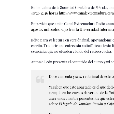
Rufino, alma de la Sociedad Científica de Mérida, anu
40’26 12:46 horas
http://www.canalextremadura.es/a
Entrevista que emite Canal Extremadura Radio anu
agosto, miércoles, 9:30 h en la Universidad Interna
Edito para su lectura en versión final, apoyándome en 
escrito. Traducir una entrevista radiofónica a texto l
esenciales que no ofenden el oído del radioescucha.
Antonio León presenta el contenido del curso y mi c
Doce cuarenta y seis, recta final de este
S
Ya saben que este apartado es el que dedi
ejemplo en los cursos de verano de la
Uni
a ser unos cuantos ponentes los que estén
sobre
El legado de Santiago Ramón y Caja