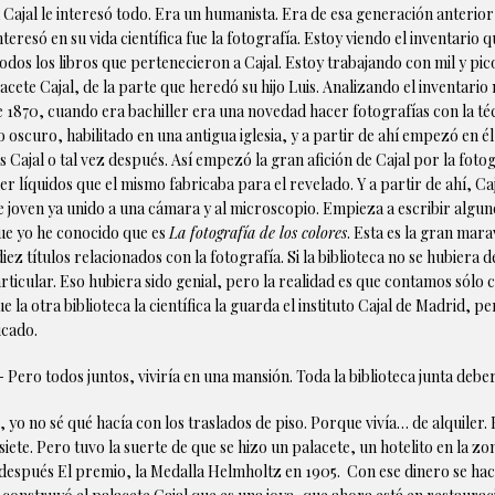
ajal le interesó todo. Era un humanista. Era de esa generación anterior
teresó en su vida científica fue la fotografía. Estoy viendo el inventario
os los libros que pertenecieron a Cajal. Estoy trabajando con mil y pico 
acete Cajal, de la parte que heredó su hijo Luis. Analizando el inventario
e 1870, cuando era bachiller era una novedad hacer fotografías con la téc
 oscuro, habilitado en una antigua iglesia, y a partir de ahí empezó en é
Cajal o tal vez después. Así empezó la gran afición de Cajal por la fotog
nder líquidos que el mismo fabricaba para el revelado. Y a partir de ahí, 
e joven ya unido a una cámara y al microscopio. Empieza a escribir alguno
que yo he conocido que es
La fotografía de los colores
. Esta es la gran mara
diez títulos relacionados con la fotografía. Si la biblioteca no se hubier
icular. Eso hubiera sido genial, pero la realidad es que contamos sólo c
e la otra biblioteca la científica la guarda el instituto Cajal de Madrid
icado.
ero todos juntos, viviría en una mansión. Toda la biblioteca junta deber
 no sé qué hacía con los traslados de piso. Porque vivía… de alquiler. 
 siete. Pero tuvo la suerte de que se hizo un palacete, un hotelito en la
espués El premio, la Medalla Helmholtz en 1905. Con ese dinero se hace el