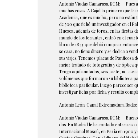
Antonio Viudas Camarasa. SCM: — Pues a C
muchas cosas. A Cajal lo primero que le in
Academia, que es mucho, pero no están tod
de 500 que fichó un investigador en el Pal
Huesca, además de toros, en las fiestas d
mundo de los feriantes, entró en el cuarto
libro de 1873 que debió comprar entonces 
se casa, no tiene dinero y se dedica a ve
sus viajes. Tenemos placas de Panticosa d
mejor tratado de fotografía y de óptica 
Tengo aquí anotados, seis, siete, no casi 
volúmenes que formaron su biblioteca part
biblioteca particular. Luego parece ser qu
investigar ficha por ficha y resulta compl
Antonio León. Canal Extremadura Radio:- P
Antonio Viudas Camarasa. SCM: — Bueno, yo
dos. En Madrid le he contado entre seis o
Internacional Moscú, en Paría en 1900 y d