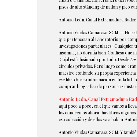
Cuatro Caminos. Con el dinero del Nobel 
pisos de alto stánding de millón y pico eu
Antonio León. Canal Extremadura Radio:
Antonio Viudas Camarasa. SCM: — No está m
que pertenecían al Laboratorio por comp
investigaciones particulares. Cualquier t
insomne, no dormía bien. Confiesa que nu
Cajal está ilusionado por todo. Desde
Los
círculos privados. Pero luego como eran u
maestro contando su propia experiencia 
ese libro busca información en toda la bi
comprar biografías de personajes ilustres
Antonio León. Canal Extremadura Rad
aquí poco a poco, en el que vamos a llev
los conocemos ahora, hay libros algunos
esa colección y de ellos va a hablar Ant
Antonio Viudas Camarasa. SCM: Y tambié