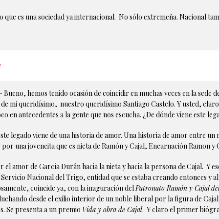
 que es una sociedad ya internacional. No sólo extremeña. Nacional ta
a
 Bueno, hemos tenido ocasión de coincidir en muchas veces en la sede d
apa de mi queridísimo, nuestro queridísimo Santiago Castelo. Y usted, cla
co en antecedentes a la gente que nos escucha. ¿De dónde viene este leg
ste legado viene de una historia de amor. Una historia de amor entre un 
o por una jovencita que es nieta de Ramón y Cajal, Encarnación Ramon y C
or el amor de García Durán hacia la nieta y hacia la persona de Cajal. Y 
Servicio Nacional del Trigo, entidad que se estaba creando entonces y all
iosamente, coincide ya, con la inaguración del
Patronato Ramón y Cajal del 
uchando desde el exilio interior de un noble liberal por la figura de Cajal
es. Se presenta a un premio
Vida y obra de Cajal
. Y claro el primer bióg