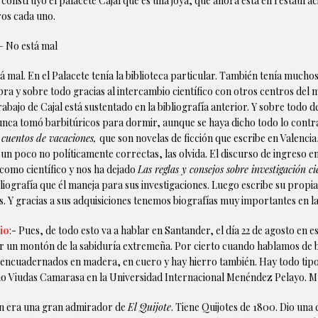
construyó el palacete Cajal que es una joya, que ahora está en restaurac
ros cada uno.
– No está mal
al. En el Palacete tenía la biblioteca particular. También tenía muchos
ra y sobre todo gracias al intercambio científico con otros centros d
rabajo de Cajal está sustentado en la bibliografía anterior. Y sobre tod
nca tomó barbitúricos para dormir, aunque se haya dicho todo lo contrari
 cuentos de vacaciones,
que son novelas de ficción que escribe en Valencia
n poco no políticamente correctas, las olvida. El discurso de ingreso en
como científico y nos ha dejado
Las reglas y consejos sobre investigación ci
bliografía que él maneja para sus investigaciones. Luego escribe su propi
. Y gracias a sus adquisiciones tenemos biografías muy importantes en la 
io
:- Pues, de todo esto va a hablar en Santander, el día 22 de agosto en
ar un montón de la sabiduría extremeña. Por cierto cuando hablamos de b
 encuadernados en madera, en cuero y hay hierro también. Hay todo tipo
onio Viudas Camarasa en la Universidad Internacional Menéndez Pelayo. M
n era una gran admirador de
El Quijote
. Tiene Quijotes de 1800. Dio una