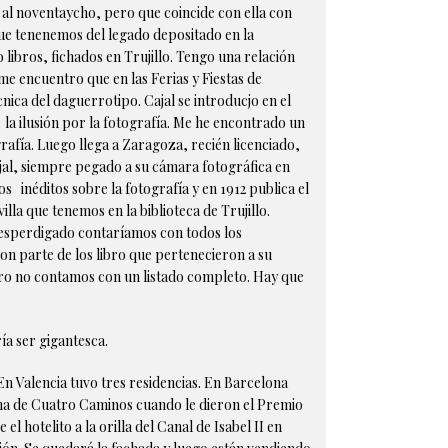
 al noventaycho, pero que coincide con ella con
 que tenenemos del legado depositado en la
libros, fichados en Trujillo. Tengo una relación
 me encuentro que en las Ferias y Fiestas de
nica del daguerrotipo. Cajal se introducjo en el
l la ilusión por la fotografía. Me he encontrado un
rafía. Luego llega a Zaragoza, recién licenciado,
Cajal, siempre pegado a su cámara fotográfica en
s inéditos sobre la fotografía y en 1912 publica el
villa que tenemos en la biblioteca de Trujillo.
a desperdigado contaríamos con todos los
on parte de los libro que pertenecieron a su
, pero no contamos con un listado completo. Hay que
ía ser gigantesca.
En Valencia tuvo tres residencias. En Barcelona
 zona de Cuatro Caminos cuando le dieron el Premio
 hotelito a la orilla del Canal de Isabel II en