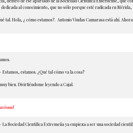
a, dentro de ese apartado de la Sociedad Científica Emeritense, que c
edicada al conocimiento, que no sólo porque esté radicada en Mérida, 
é tal. Hola, ¿ cómo estamos?. Antonio Viudas Camarasa está ahí. Ahora 
tamos.
 Estamos, estamos. ¿Qué tal cómo va la cosa?
uy bien. Divirtiéndome leyendo a Cajal.
nacional
La Sociedad Científica Extremeña ya empieza a ser una sociedad científ