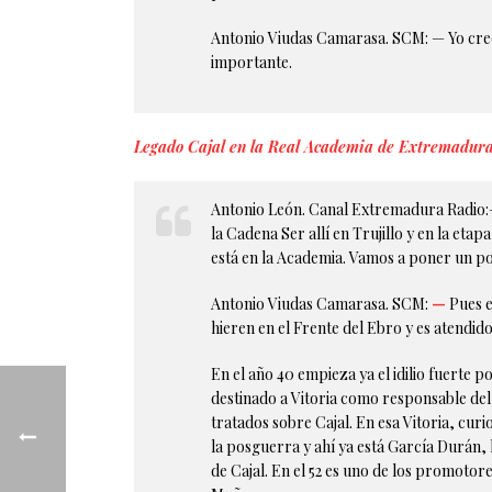
Antonio Viudas Camarasa. SCM: — Yo creo
importante.
Legado Cajal en la Real Academia de Extremadur
Antonio León. Canal Extremadura Radio:–
la Cadena Ser allí en Trujillo y en la et
está en la Academia. Vamos a poner un po
Antonio Viudas Camarasa. SCM:
—
Pues e
hieren en el Frente del Ebro y es atendid
En el año 40 empieza ya el idilio fuerte p
destinado a Vitoria como responsable del 
tratados sobre Cajal. En esa Vitoria, cur
la posguerra y ahí ya está García Durán, l
de Cajal. En el 52 es uno de los promotor