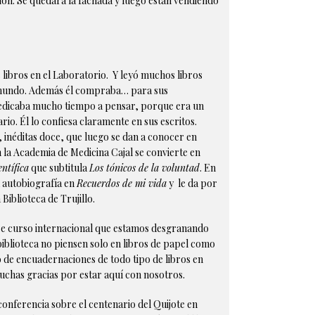
ión. Se quedará la fachada y luego están vendiendo
 libros en el Laboratorio. Y leyó muchos libros
el mundo. Además él compraba… para sus
o dedicaba mucho tiempo a pensar, porque era un
o. Él lo confiesa claramente en sus escritos.
, inéditas doce, que luego se dan a conocer en
 la Academia de Medicina Cajal se convierte en
entífica
que subtitula
Los tónicos de la voluntad
. En
a autobiografía en
Recuerdos de mi vida
y le da por
Biblioteca de Trujillo.
 ese curso internacional que estamos desgranando
iblioteca no piensen solo en libros de papel como
 de encuadernaciones de todo tipo de libros en
uchas gracias por estar aquí con nosotros.
 conferencia sobre el centenario del Quijote en