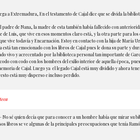
llega a Extremadura, En el testamento de Cajal dice que se divida la bibliot
el padre de Nana, la madre de esta también había fallecido con anteriorida
te de Luis, que vive en esos momentos claro está, y la otra parte para lo
ue vive todavía y Encarnación. Estoy en contacto con la hija de María Urio
stá tan emocionado con los libros de Cajal pues le dona su parte y dur
ado vivo y acrecentado por la biblioteca personal tan importante de Ga
ho codo con codo con los hombres del exilio interior de aquella época, pu
memoria de Cajal. Luego ya el legado Cajal está muy dividido y ahora te
resto está muy disperso e incluso perdido.
teca
No sé quien decía que para conocer a un hombre había que mirar su bibl
sos libros se ve algunas de la principales preocupaciones que tenía Ramó