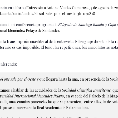
ncia en el foro «
Entrevista a Antonio Viudas Camarasa, 7 de agosto de 2
lacarta/radio/audios/el-sol-sale-por-el-oeste-3h-070818
nciando mi conferencia programada
El legado de Santiago Ramón y Cajal
cional Menéndez Pelayo de Santander.
la transcripción cuasiliteral de la entrevista. El lenguaje directo de la 
iterario es casi imposible. El tono, las repeticiones, los anacolutos se not
onferencia:
ol que sale por el Oeste
y que llegará hasta la una, en presencia de la
Soci
camos a hablar de las actividades de la
Sociedad Científica Emeritense,
que
versidad Internacional Menéndez Pelayo
, en su sede del Palacio de la Mag
 allí, unas cuantas ponencias las que se presenten, entre ellas, la de An
l que se conserva en la Real Academia de Extremadura.