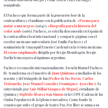
sonámbulo.
El Pacheco que forma parte de la
generación beat
de la
contracultura y el nadismo con la publicación de
«Poema para
matar a una negra»
(1964) y
«Biografía para la historia del
color azul»
(1966). Pacheco, es estrella desconocida en España de
la contracultura beat internacional y comparte páginas con el
escritor mexicano universitario José Emilio Pacheco y el
seminarista de Guayaquil Ernesto Cardenal en la revista mexicana
El corno emplumado
dirigida por Sergio Mondragón. Sergio
Darlin lo incorpora al signismo argentino.
Pacheco reconocido internacionalmente. Escuela Manuel Pacheco.
Se transforma en el maestro de
Juan Quintana
a mediados de los
sesenta y del triángulo de luz (
Pedro de las Heras, Carlos
Tristancho, José Manuel González Domínguez -Josechu-).
Es
entrevistado por
Luis Millán Vázquez de Miguel
, estudiante de
Química y
Sigfrido Álvarez San Simón
en la COPE (Cadena de las
Ondas Populares) de la Iglesia renovadora. Como fondo: la
censura que sufre el grupo de teatro Pax. Por libre se suma a su