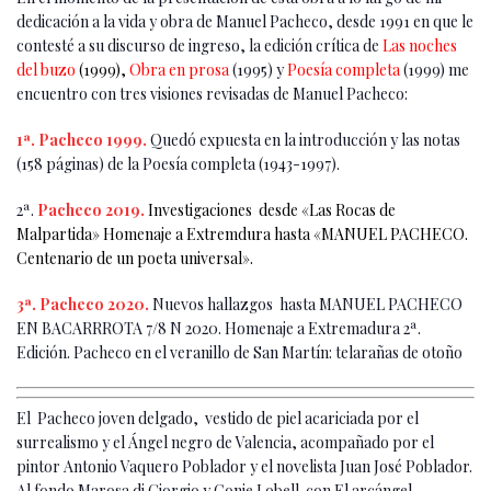
dedicación a la vida y obra de Manuel Pacheco, desde 1991 en que le
contesté a su discurso de ingreso, la edición crítica de
Las noches
del buzo
(1999)
,
Obra en prosa
(1995) y
Poesía completa
(1999) me
encuentro con tres visiones revisadas de Manuel Pacheco:
1ª. Pacheco 1999.
Quedó expuesta en la introducción y las notas
(158 páginas) de la Poesía completa (1943-1997).
2ª.
Pacheco 2019.
Investigaciones desde «Las Rocas de
Malpartida» Homenaje a Extremdura hasta «
MANUEL PACHECO.
Centenario de un poeta universal».
3ª. Pacheco 2020.
Nuevos hallazgos hasta MANUEL PACHECO
EN BACARRROTA 7/8 N 2020. Homenaje a Extremadura 2ª.
Edición. Pacheco en el veranillo de San Martín: telarañas de otoño
El Pacheco joven delgado, vestido de piel acariciada por el
surrealismo y el Ángel negro de Valencia, acompañado por el
pintor Antonio Vaquero Poblador y el novelista Juan José Poblador.
Al fondo Marosa di Giorgio y Conie Lobell con El arcángel