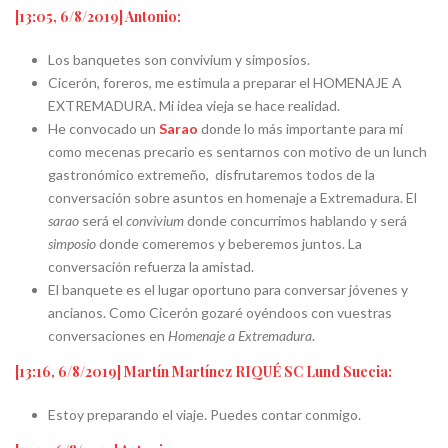
[13:05, 6/8/2019] Antonio:
Los banquetes son convivium y simposios.
Cicerón, foreros, me estimula a preparar el HOMENAJE A
EXTREMADURA. Mi idea vieja se hace realidad.
He convocado un
Sarao
donde lo más importante para mí
como mecenas precario es sentarnos con motivo de un lunch
gastronómico extremeño, disfrutaremos todos de la
conversación sobre asuntos en homenaje a Extremadura. El
sarao
será el
convivium
donde concurrimos hablando y será
simposio
donde comeremos y beberemos juntos. La
conversación refuerza la amistad.
El banquete es el lugar oportuno para conversar jóvenes y
ancianos. Como Cicerón gozaré oyéndoos con vuestras
conversaciones en
Homenaje a Extremadura
.
[13:16, 6/8/2019] Martín Martínez RIQUÉ SC Lund Suecia:
Estoy preparando el viaje. Puedes contar conmigo.