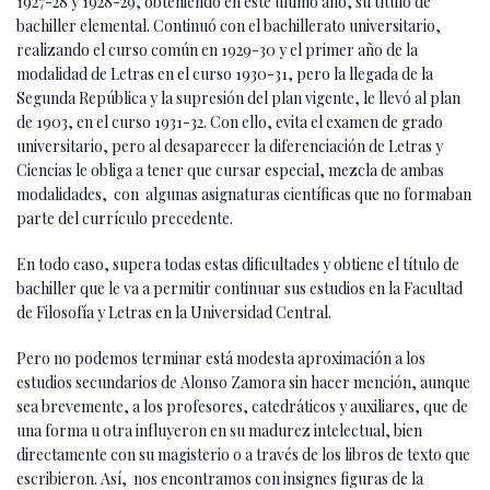
1927-28 y 1928-29, obteniendo en este último año, su título de
bachiller elemental. Continuó con el bachillerato universitario,
realizando el curso común en 1929-30 y el primer año de la
modalidad de Letras en el curso 1930-31, pero la llegada de la
Segunda República y la supresión del plan vigente, le llevó al plan
de 1903, en el curso 1931-32. Con ello, evita el examen de grado
universitario, pero al desaparecer la diferenciación de Letras y
Ciencias le obliga a tener que cursar especial, mezcla de ambas
modalidades, con algunas asignaturas científicas que no formaban
parte del currículo precedente.
En todo caso, supera todas estas dificultades y obtiene el título de
bachiller que le va a permitir continuar sus estudios en la Facultad
de Filosofía y Letras en la Universidad Central.
Pero no podemos terminar está modesta aproximación a los
estudios secundarios de Alonso Zamora sin hacer mención, aunque
sea brevemente, a los profesores, catedráticos y auxiliares, que de
una forma u otra influyeron en su madurez intelectual, bien
directamente con su magisterio o a través de los libros de texto que
escribieron. Así, nos encontramos con insignes figuras de la