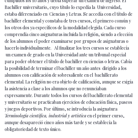
cumplidos los 10 años y debía superar un examen de ingreso. El
Bachiller universitario, cuyo título lo expedía la Universidad,
estaba diferenciado en Ciencias y Letras. Se accedía con el título de
bachiller elemental y constaba de tres cursos, el primero común y
los otros dos ya específicos de la modalidad elegida. Cada curso
comprendía cinco asignaturas incluida la religión, siendo a elección
de los alumnos el poder examinarse por grupos de asignaturas o
hacerlo individualmente. Al finalizar los tres cursos se establecía
un examen de grado en la Universidad ante un tribunal especial
para poder obtener el título de bachiller en ciencias o letras. Cabía
la posibilidad de terminar el bachiller un año antes dirigido a los
alumnos con calificación de sobresaliente en el bachillerato
elemental. La religión no era objeto de calificación, aunque se exigía
la asistencia a clase a los alumnos que no renunciaban
expresamente. Durante todos los cursos del bachillerato elemental
y universitario se practicaban ejercicios de educación física, paseos
y juegos deportivos. Por último, se introducía la asignatura
Terminología científica, industrial y artística
en el primer curso,
aunque desapareció cinco años más tarde y se establecía la
obligatoriedad de texto único.