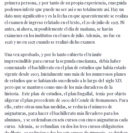
primera persona, y por tanto de su propia experiencia, enseguida
podemos inferir que puede no ser así o no totalmente así. Hay un
dato muy significativo y es la fecha en que aparentemente se realiza
el examen de ingreso relatado en el texto, el 20 de julio de 1925. Ni
antes, ni ahora, ni posiblemente el día de mañana, se harán
exámenes en los institutos en el mes de julio. Además, no fue en
1926 y no en 1925 cuando se realizó dicho examen
Una vez aprobado, y por lo tanto cubierto el trámite
imprescindible para cursar la segunda enseñanza, debía haber
comenzado el bachillerato en el plan de estudios que había estado
vigente desde 1903. Inicialmente uno más de los numerosos planes
de estudios que se habían ido sucediendo a lo largo del siglo XIX
pero que se mantuvo como uno de los más duraderos de la
historia. Este plan de estudios, el plan Bugallal, tenía por objeto
aligerar el plan precedente de 1901 del Conde de Romanones. Para
ello, entre otras muchas medidas, se reducía el número de
asignaturas, para hacer el bachillerato más llevadero para los
alumnos, y se ordenaban en seis cursos con cinco asignaturas cada
curso. Además, se refundían en dos los tres cursos obligatorios
de dibujo, se reducían a dos los seis cursos de gimnasia, se dejaban