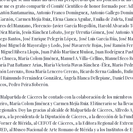
 que me es grato compartir el Comité Científico de honor formado por:
 Antón Santamarina, Antonio Franco Domínguez, Antonio Gallego Domín
arzón, Carmen Mejía Ruiz, Elena Cianca Aguilar, Emilia de Zuleta, Emi
es del Manzano, Florencio-Javier García Mogollón, Harold Alvarado Te
 Díez Marín, Jesús Sánchez Lobato, Jorge Urrutia Gómez, José Antonio 
iego Santos, José Enrique Pelegrín López, José Luis García Rúa, José Ma
José Miguel de Mayoralgo y Lodo, José Navarrete Rojas, José Ramón F
 Miguel Ribera Llopis, Juan Pablo Martínez Muñoz, Juan Rodríguez Pasto
o Chueca, María Colom Jiménez, Manuel A. Villa-Cellino, Manuel Seco R
María Paz Battaner Arias, María Victoria Navas Sánchez–Élez, Mario Ped
amón Lorenzo, Rosa María Lencero Cerezo, Ricardo Serna Galindo, Ruf
el Raimundo Fernández González, Ángela Blanca Dellepiane, Daniel Dev
cos, Pedro Peira Soberón.
n Malpartida de Cáceres he contado con la colaboración de los miembros
ro, María Colom Jiménez y Carmen Mejía Ruiz. El itinerario se ha llevado
 regionales. Doy las gracias al alcalde de Malpartida de Cáceres, Alfredo
a, a la presidenta de la Diputación de Cáceres, a la dirección de la Fund
lo Forner de Mérida, al CEFOT de Cáceres, a la Editora Regional de Extre
ED, al Museo Nacional de Arte Romano de Mérida y a los Institutos de E