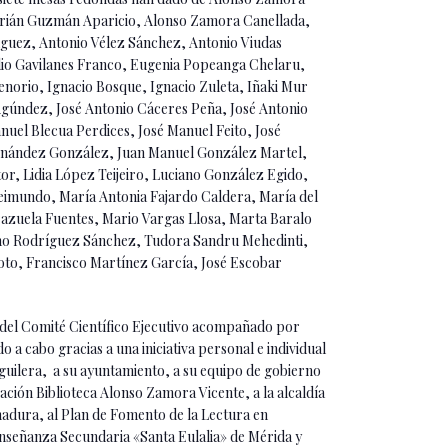
 Adrián Guzmán Aparicio, Alonso Zamora Canellada,
guez, Antonio Vélez Sánchez, Antonio Viudas
lio Gavilanes Franco, Eugenia Popeanga Chelaru,
norio, Ignacio Bosque, Ignacio Zuleta, Iñaki Mur
Agúndez, José Antonio Cáceres Peña, José Antonio
nuel Blecua Perdices, José Manuel Feito, José
ernández González, Juan Manuel González Martel,
r, Lidia López Teijeiro, Luciano González Egido,
eimundo, María Antonia Fajardo Caldera, María del
razuela Fuentes, Mario Vargas Llosa, Marta Baralo
ino Rodríguez Sánchez, Tudora Sandru Mehedinti,
oto, Francisco Martínez García, José Escobar
 del Comité Científico Ejecutivo acompañado por
 a cabo gracias a una iniciativa personal e individual
 Aguilera, a su ayuntamiento, a su equipo de gobierno
ación Biblioteca Alonso Zamora Vicente, a la alcaldía
madura, al Plan de Fomento de la Lectura en
nseñanza Secundaria «Santa Eulalia» de Mérida y