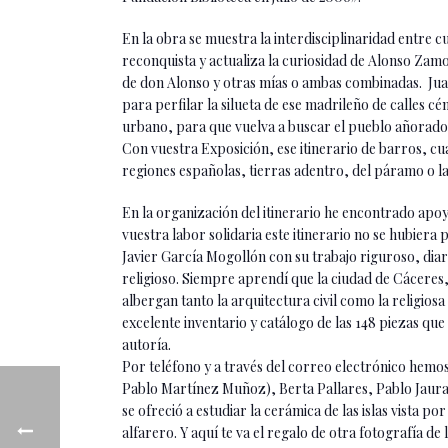
En la obra se muestra la interdisciplinaridad entre c
reconquista y actualiza la curiosidad de Alonso Zam
de don Alonso y otras mías o ambas combinadas. Jua
para perfilar la silueta de ese madrileño de calles cé
urbano, para que vuelva a buscar el pueblo añorado,
Con vuestra Exposición, ese itinerario de barros, c
regiones españolas, tierras adentro, del páramo o la
En la organización del itinerario he encontrado apoy
vuestra labor solidaria este itinerario no se hubiera
Javier García Mogollón con su trabajo riguroso, diari
religioso. Siempre aprendí que la ciudad de Cáceres, 
albergan tanto la arquitectura civil como la religios
excelente inventario y catálogo de las 148 piezas que
autoría.
Por teléfono y a través del correo electrónico hemos 
Pablo Martínez Muñoz), Berta Pallares, Pablo Jaur
se ofreció a estudiar la cerámica de las islas vista p
alfarero. Y aquí te va el regalo de otra fotografía de 