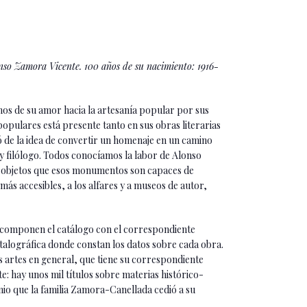
lonso Zamora Vicente. 100 años de su nacimiento: 1916-
mos de su amor hacia la artesanía popular por sus
 populares está presente tanto en sus obras literarias
ió de la idea de convertir un homenaje en un camino
r y filólogo. Todos conocíamos la labor de Alonso
os objetos que esos monumentos son capaces de
más accesibles, a los alfares y a museos de autor,
ue componen el catálogo con el correspondiente
atalográfica donde constan los datos sobre cada obra.
las artes en general, que tiene su correspondiente
e: hay unos mil títulos sobre materias histórico-
onio que la familia Zamora-Canellada cedió a su