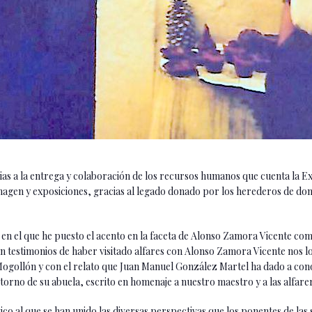
ias a la entrega y colaboración de los recursos humanos que cuenta la 
imagen y exposiciones, gracias al legado donado por los herederos de d
, en el que he puesto el acento en la faceta de Alonso Zamora Vicente co
 testimonios de haber visitado alfares con Alonso Zamora Vicente nos l
a Mogollón y con el relato que Juan Manuel González Martel ha dado a co
torno de su abuela, escrito en homenaje a nuestro maestro y a las alfare
stico al que se han unido las diversas perspectivas que los ponentes de 