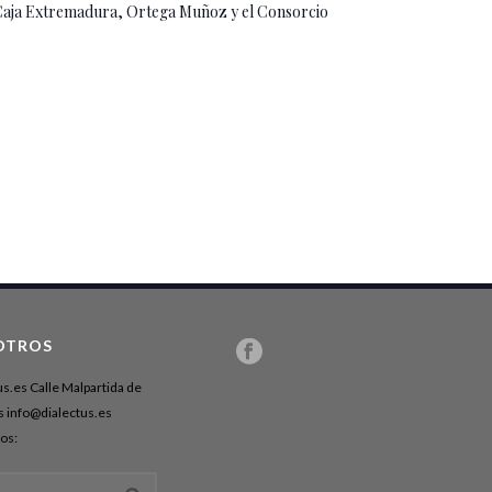
s Caja Extremadura, Ortega Muñoz y el Consorcio
OTROS
us.es Calle Malpartida de
 info@dialectus.es
os: