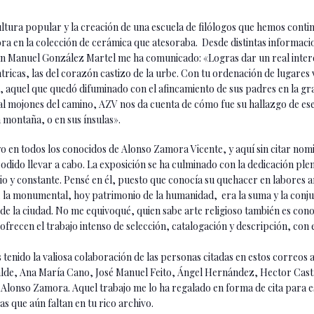
ultura popular y la creación de una escuela de filólogos que hemos conti
ora en la colección de cerámica que atesoraba. Desde distintas informac
n Manuel González Martel me ha comunicado: «Logras dar un real interé
ntricas, las del corazón castizo de la urbe. Con tu ordenación de lugares v
 aquel que quedó difuminado con el afincamiento de sus padres en la gra
ual mojones del camino, AZV nos da cuenta de cómo fue su hallazgo de es
 montaña, o en sus ínsulas».
o en todos los conocidos de Alonso Zamora Vicente, y aquí sin citar nomi
 podido llevar a cabo. La exposición se ha culminado con la dedicación pl
o y constante. Pensé en él, puesto que conocía su quehacer en labores ar
la monumental, hoy patrimonio de la humanidad, era la suma y la conjunci
a de la ciudad. No me equivoqué, quien sabe arte religioso también es cono
 ofrecen el trabajo intenso de selección, catalogación y descripción, con e
tenido la valiosa colaboración de las personas citadas en estos correos a
alde, Ana María Cano, José Manuel Feito, Ángel Hernández, Hector Cast
or Alonso Zamora. Aquel trabajo me lo ha regalado en forma de cita para es
las que aún faltan en tu rico archivo.