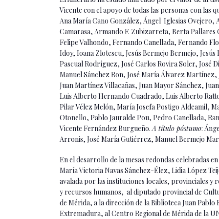
Vicente con el apoyo de todas las personas con las
Ana María Cano González, Ángel Iglesias Ovejero,
Camarasa, Armando F. Zubizarreta, Berta Pallares G
Felipe Valhondo, Fernando Canellada, Fernando Flor
Idoy, Ioana Zlotescu, Jesús Bermejo Bermejo, Jesús
Pascual Rodríguez, José Carlos Rovira Soler, José D
Manuel Sánchez Ron, José María Álvarez Martínez, 
Juan Martínez Villacañas, Juan Mayor Sánchez, Juan
Luis Alberto Hernando Cuadrado, Luis Alberto Ratt
Pilar Vélez Melón, María Josefa Postigo Aldeamil, 
Otonello, Pablo Jauralde Pou, Pedro Canellada, R
Vicente Fernández Burgueño.
A título póstumo
: Áng
Arronis, José María Gutiérrez, Manuel Bermejo Mar
En el desarrollo de la mesas redondas celebradas e
María Victoria Navas Sánchez-Élez, Lidia López Teijei
avalada por las instituciones locales, provinciales y
y recursos humanos, al diputado provincial de Cultur
de Mérida, a la dirección de la Biblioteca Juan Pab
Extremadura, al Centro Regional de Mérida de la UN