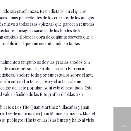
nuado sus enseñanzas. Es un dietario en el que se
iones, unas procedentes de los correos de los amigos
s nuevo a todas esas «piezas» que parecen reunidas
isitados consigues sacarlo de los límites de lo
n capital». Sobre la obra de conjunto asevera que «
e pueblo ideal que fue encontrando en tantas
nalmente a ninguno os doy las gracias a todos. Sin
ena de varias personas, su alma ha sido Florencio-
tísticas, y sobre todo por sus estudios sobre el arte
ón entre el arte religioso y el arte civil que
cedor del arte popular. Aquí está el resultado. Este
l valor añadido de las fotografías debidas a su
biertos: Los Tito (Juan Martínez Villacañas y Juan
ro. Desde un principio Juan Manuel González Martel
te prólogo: «Hasta en las Islas buscó y halló al viejo