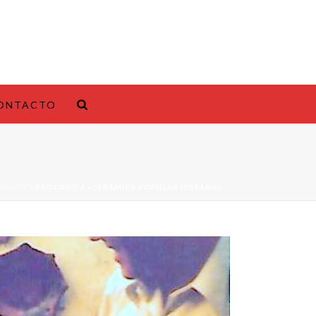
ONTACTO
NGRESO
/ PRÓLOGO A «CERÁMICA POPULAR HISPANA»