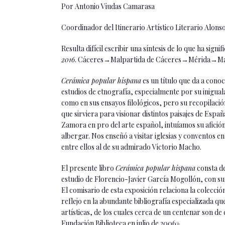
Por Antonio Viudas Camarasa
Coordinador del Itinerario Artístico Literario Alon
Resulta difícil escribir una síntesis de lo que ha sig
2016
. Cáceres→Malpartida de Cáceres→Mérida→Madr
Cerámica popular hispana
es un título que da a cono
estudios de etnografía, especialmente por su inigua
como en sus ensayos filológicos, pero su recopilación
que sirviera para visionar distintos paisajes de Espa
Zamora en pro del arte español, intuíamos su afici
albergar. Nos enseñó a visitar iglesias y conventos e
entre ellos al de su admirado Victorio Macho.
El presente libro
Cerámica popular hispana
consta de
estudio de Florencio-Javier García Mogollón, con su 
El comisario de esta exposición relaciona la colección
reflejo en la abundante bibliografía especializada q
artísticas, de los cuales cerca de un centenar son d
Fundación Biblioteca en julio de 2006».