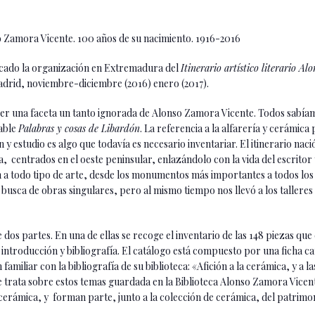
so Zamora Vicente. 100 años de su nacimiento. 1916-2016
nificado la organización en Extremadura del
Itinerario artístico literario A
id, noviembre-diciembre (2016) enero (2017).
cer una faceta un tanto ignorada de Alonso Zamora Vicente. Todos sabía
lable
Palabras y cosas de Libardón
. La referencia a la alfarería y cerámica
 y estudio es algo que todavía es necesario inventariar. El itinerario nac
ña, centrados en el oeste peninsular, enlazándolo con la vida del escrito
ón a todo tipo de arte, desde los monumentos más importantes a todos l
n busca de obras singulares, pero al mismo tiempo nos llevó a los talleres 
 dos partes. En una de ellas se recoge el inventario de las 148 piezas q
introducción y bibliografía. El catálogo está compuesto por una ficha c
 familiar con la bibliografía de su biblioteca: «Afición a la cerámica, y a 
ue trata sobre estos temas guardada en la Biblioteca Alonso Zamora Vicent
e cerámica, y forman parte, junto a la colección de cerámica, del patrim