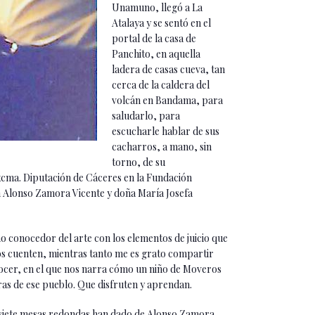
Unamuno, llegó a La
Atalaya y se sentó en el
portal de la casa de
Panchito, en aquella
ladera de casas cueva, tan
cerca de la caldera del
volcán en Bandama, para
saludarlo, para
escucharle hablar de sus
cacharros, a mano, sin
torno, de su
Excma. Diputación de Cáceres en la Fundación
on Alonso Zamora Vicente y doña María Josefa
mo conocedor del arte con los elementos de juicio que
os cuenten, mientras tanto me es grato compartir
nocer, en el que nos narra cómo un niño de Moveros
ras de ese pueblo. Que disfruten y aprendan.
las siete mesas redondas han dado de Alonso Zamora