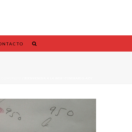
ONTACTO
L CONGRESO
/ BIENVENIDA A LA WEB ITINERARIO AZV