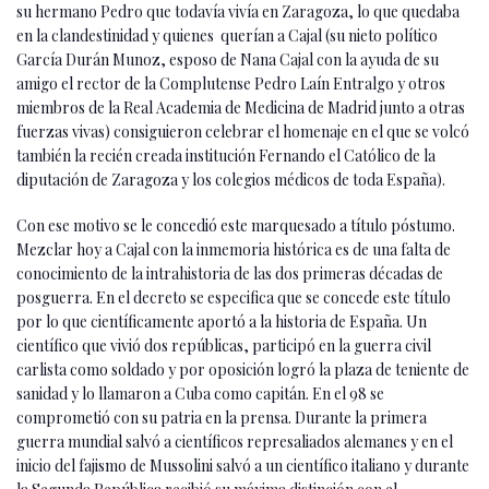
su hermano Pedro que todavía vivía en Zaragoza, lo que quedaba
en la clandestinidad y quienes querían a Cajal (su nieto político
García Durán Munoz, esposo de Nana Cajal con la ayuda de su
amigo el rector de la Complutense Pedro Laín Entralgo y otros
miembros de la Real Academia de Medicina de Madrid junto a otras
fuerzas vivas) consiguieron celebrar el homenaje en el que se volcó
también la recién creada institución Fernando el Católico de la
diputación de Zaragoza y los colegios médicos de toda España).
Con ese motivo se le concedió este marquesado a título póstumo.
Mezclar hoy a Cajal con la inmemoria histórica es de una falta de
conocimiento de la intrahistoria de las dos primeras décadas de
posguerra. En el decreto se especifica que se concede este título
por lo que científicamente aportó a la historia de España. Un
científico que vivió dos repúblicas, participó en la guerra civil
carlista como soldado y por oposición logró la plaza de teniente de
sanidad y lo llamaron a Cuba como capitán. En el 98 se
comprometió con su patria en la prensa. Durante la primera
guerra mundial salvó a científicos represaliados alemanes y en el
inicio del fajismo de Mussolini salvó a un científico italiano y durante