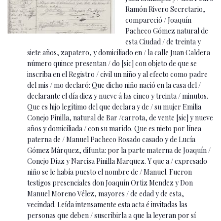
Ramón Rivero Secretario,
compareció / Joaquín
Pacheco Gómez natural de
esta Ciudad / de treinta y
siete años, zapatero, y domiciliado en / la calle Juan Caldera
número quince presentan / do [sic] con objeto de que se
inscriba en el Registro / civil un niño y al efecto como padre
del mis / mo declaró: Que dicho niño nació en la casa del /
declarante el día diez y nueve á las cinco y treinta / minutos.
Que es hijo legítimo del que declara y de / su mujer Emilia
Conejo Pinilla, natural de Bar /carrota, de vente [sic] y nueve
años y domiciliada / con su marido. Que es nieto por línea
paterna de / Manuel Pacheco Rosado casado y de Lucía
Gómez Márquez, difunta: por la parte materna de Joaquín /
Conejo Díaz y Narcisa Pinilla Marquez. Y que a / expresado
niño se le había puesto el nombre de / Manuel. Fueron
testigos presenciales don Joaquín Ortiz Mendez y Don
Manuel Moreno Vélez, mayores / de edad y de esta,
vecindad. Leída intensamente esta acta é invitadas las
personas que deben / suscribirla a que la leyeran por sí