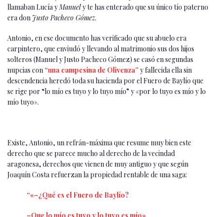
llamaban Lucía y
Manuel
y te has enterado que su único tío paterno
era don
Justo Pacheco Gómez
.
Antonio, en ese documento has verificado que su abuelo era
carpintero, que enviudó y llevando al matrimonio sus dos hijos
solteros (Manuel y Justo Pacheco Gómez) se casó en segundas
nupcias con
“una campesina de Olivenza”
y fallecida ella sin
descendencia heredó toda su hacienda por el Fuero de Baylío que
se rige por “lo mío es tuyo y lo tuyo mío” y «por lo tuyo es mío y lo
mío tuyo».
Existe, Antonio, un refrán-máxima que resume muy bien este
derecho que se parece mucho al derecho de la vecindad
aragonesa, derechos que vienen de muy antiguo y que según
Joaquín Costa refuerzan la propiedad rentable de una saga:
“«–¿Qué es el Fuero de Baylío?
–Que lo mío es tuyo y lo tuyo es mío»