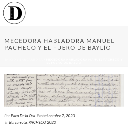
MECEDORA HABLADORA MANUEL
PACHECO Y EL FUERO DE BAYLÍO
INICIO
/
BARCARROTA
/ MECEDORA HABLADORA MANUEL PACHECO Y
EL FUERO DE BAYLÍO
Por
Paco De la Osa
Posted
octubre 7, 2020
In
Barcarrota
,
PACHECO 2020