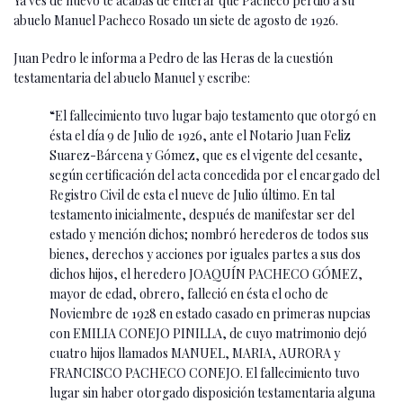
Ya ves de nuevo te acabas de enterar que Pacheco perdió a su
abuelo Manuel Pacheco Rosado un siete de agosto de 1926.
Juan Pedro le informa a Pedro de las Heras de la cuestión
testamentaria del abuelo Manuel y escribe:
“El fallecimiento tuvo lugar bajo testamento que otorgó en
ésta el día 9 de Julio de 1926, ante el Notario Juan Feliz
Suarez-Bárcena y Gómez, que es el vigente del cesante,
según certificación del acta concedida por el encargado del
Registro Civil de esta el nueve de Julio último. En tal
testamento inicialmente, después de manifestar ser del
estado y mención dichos; nombró herederos de todos sus
bienes, derechos y acciones por iguales partes a sus dos
dichos hijos, el heredero JOAQUÍN PACHECO GÓMEZ,
mayor de edad, obrero, falleció en ésta el ocho de
Noviembre de 1928 en estado casado en primeras nupcias
con EMILIA CONEJO PINILLA, de cuyo matrimonio dejó
cuatro hijos llamados MANUEL, MARIA, AURORA y
FRANCISCO PACHECO CONEJO. El fallecimiento tuvo
lugar sin haber otorgado disposición testamentaria alguna