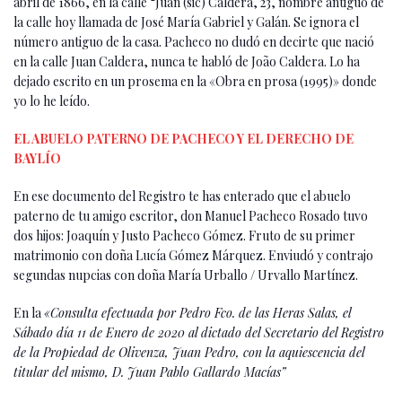
abril de 1866, en la calle “Juan (sic) Caldera, 23, nombre antiguo de
la calle hoy llamada de José María Gabriel y Galán. Se ignora el
número antiguo de la casa. Pacheco no dudó en decirte que nació
en la calle Juan Caldera, nunca te habló de João Caldera. Lo ha
dejado escrito en un prosema en la «Obra en prosa (1995)» donde
yo lo he leído.
EL ABUELO PATERNO DE PACHECO Y EL DERECHO DE
BAYLÍO
En ese documento del Registro te has enterado que el abuelo
paterno de tu amigo escritor, don Manuel Pacheco Rosado tuvo
dos hijos: Joaquín y Justo Pacheco Gómez. Fruto de su primer
matrimonio con doña Lucía Gómez Márquez. Enviudó y contrajo
segundas nupcias con doña María Urballo / Urvallo Martínez.
En la
«Consulta efectuada por Pedro Fco. de las Heras Salas, el
Sábado día 11 de Enero de 2020 al dictado del Secretario del Registro
de la Propiedad de Olivenza, Juan Pedro, con la aquiescencia del
titular del mismo, D. Juan Pablo Gallardo Macías”