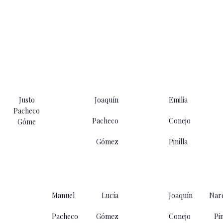
Justo
Joaquín
Emilia
Pacheco
Pacheco
Conejo
Góme
Gómez
Pinilla
Manuel
Lucía
Joaquín
Narc
Pacheco
Gómez
Conejo
Pin