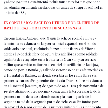
y al que Joaquín Costa intentó incluir muchas reformas que no se
las admitieron durante su elaboración antes de su aprobación el 24
de julio de 1889.
EN CONCLUSIÓN: PACHECO HEREDÓ POR EL FUERO DE
BAYLÍO EL 29,1 POR CIENTO DE SU CASA NATAL
En conclusión, Antonio, que Manuel Pacheco recibió en 1943 –
terminada su estancia en la guerra incivil española en el bando
sublevado nacional, reclutado forzoso, por tierras de Vitoria
desde el 19 de diciembre de 1938 y leyendo libros como soldado
vigilante de refugiados en la frontera de Oyarzun y su servicio
militar que servicio militar en el cuartel de Artillería de Badajoz,
conocido por la Bomba, y saliendo victorioso de su enfermedad en
el Hospital de Badajoz en donde escribía en los ratos libres sus
primeros diarios «Fragmentos de mi vida. Diario sobre mi estancia
en el Hospital [Martes, 25 de agosto de 1942 –Día 3 de noviembre de
1942]»y algún que otro poema– con 22 años la tercera parte de la
primera mitad de la casa donde nació y la cuarta parte de la
segunda mitad de la segunda parte de dicha casa. En tantos por
cientos: El 16,6 por ciento de la primera mitad y el 12,5 por ciento