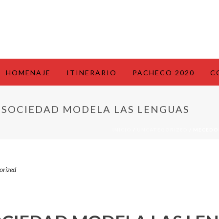
HOMENAJE
ITINERARIO
PACHECO 2020
C
 SOCIEDAD MODELA LAS LENGUAS
INICIO
/
UNCATEGORIZED
/ MECEDO
orized