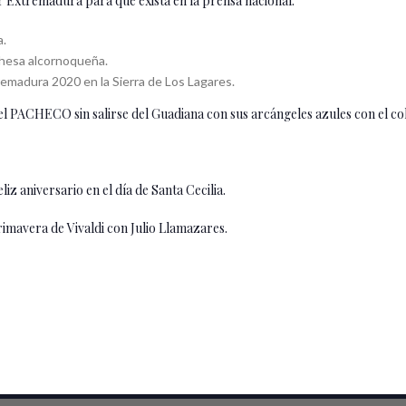
ir Extremadura para que exista en la prensa nacional.
a.
ehesa alcornoqueña.
tremadura 2020 en la Sierra de Los Lagares.
el PACHECO sin salirse del Guadiana con sus arcángeles azules con el c
aniversario en el día de Santa Cecilia.
rimavera de Vivaldi con Julio Llamazares.