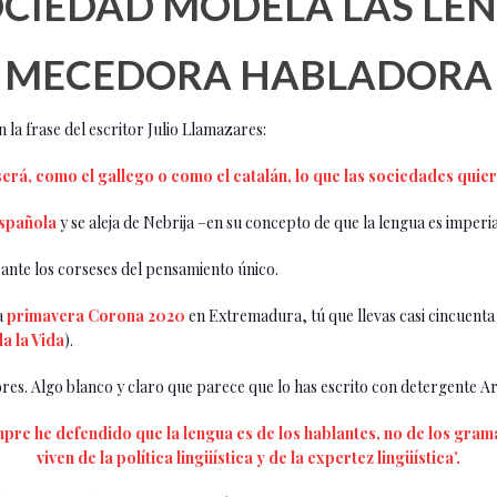
OCIEDAD MODELA LAS LE
MECEDORA HABLADORA
la frase del escritor Julio Llamazares:
será, como el gallego o como el catalán, lo que las sociedades quie
Española
y se aleja de Nebrija –en su concepto de que la lengua es imperia
 ante los corseses del pensamiento único.
a
primavera Corona 2020
en Extremadura, tú que llevas casi cincuenta
a la Vida
).
es. Algo blanco y claro que parece que lo has escrito con detergente Ari
re he defendido que la lengua es de los hablantes, no de los gramáti
viven de la política lingüística y de la expertez lingüística’.