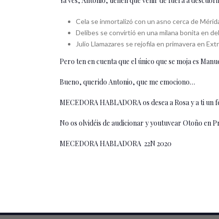
Ya ves, Antonio, tienen que venir de fuera a descubr
Cela se inmortalizó con un asno cerca de Mérid
Delibes se convirtió en una milana bonita en d
Julio Llamazares se rejofila en primavera en Ex
Pero ten en cuenta que el único que se moja es Manu
Bueno, querido Antonio, que me emociono…
MECEDORA HABLADORA os desea a Rosa y a ti un feliz 
No os olvidéis de audicionar y youtuvear Otoño en P
MECEDORA HABLADORA 22N 2020