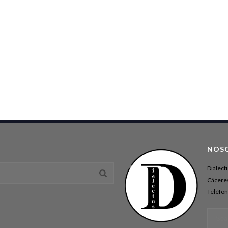
NOS
Dialect
Cáceres
Teléfon