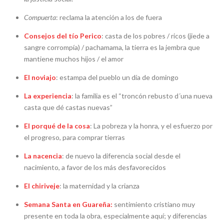
Compuerta
: reclama la atención a los de fuera
Consejos del tío Perico
: casta de los pobres / ricos (jiede a
sangre corrompía) / pachamama, la tierra es la jembra que
mantiene muchos hijos / el amor
El noviajo
: estampa del pueblo un día de domingo
La experienci
a
: la familia es el “troncón rebusto d´una nuev
a
casta que dé castas nuevas”
El porqué de la cosa
: La pobreza y la honra, y el esfuerzo por
el progreso, para comprar tierras
La nacencia
: de nuevo la diferencia social desde el
nacimiento, a favor de los más desfavorecidos
El chiriveje
: la maternidad y la crianza
Semana Santa en Guareña
:
sentimiento cristiano muy
presente en toda la obra, especialmente aquí; y diferencias