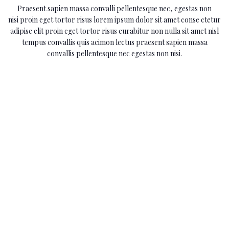
Praesent sapien massa convalli pellentesque nec, egestas non
nisi proin eget tortor risus lorem ipsum dolor sit amet conse ctetur
adipisc elit proin eget tortor risus curabitur non nulla sit amet nisl
tempus convallis quis acimon lectus praesent sapien massa
convallis pellentesque nec egestas non nisi.