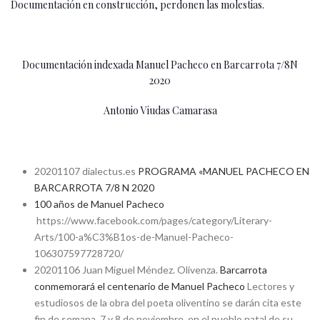
Documentación en construcción, perdonen las molestias.
Documentación indexada Manuel Pacheco en Barcarrota 7/8N
2020
Antonio Viudas Camarasa
20201107 dialectus.es
PROGRAMA «MANUEL PACHECO EN
BARCARROTA 7/8 N 2020
100 años de Manuel Pacheco
https://www.facebook.com/pages/category/Literary-
Arts/100-a%C3%B1os-de-Manuel-Pacheco-
106307597728720/
20201106 Juan Miguel Méndez. Olivenza.
Barcarrota
conmemorará el centenario de Manuel Pacheco
Lectores y
estudiosos de la obra del poeta oliventino se darán cita este
fin de semana, 7 y 8 de noviembre, en el pueblo natal de su