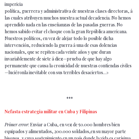
impericia
política, guerrera y administrativa de nuestras clases directoras, á
las cuales atribuyen muchos nuestra actual decadencia. No hemos
aprendido nada en las enseñan­zas de las pasadas guerras. No
hemos sabido evitar el choque con la gran República ameri­cana.
Nuestros políticos, en vez de alejar todo lo posible dicha
intervención, reduciendo la guerra á una de esas dolencias
nacionales, que se repiten cada veinte años y que duran
invariablemente de siete á diez—prueba de que hay algo
permanente que causa la croni­cidad de nuestras contiendas civiles
—lucié­ronla inevitable con sus terribles desaciertos…»
***
Nefasta estrategia militar en Cuba y Filipinas
Primer error
: Enviar a Cuba, en vez de 50.000 hombres bien
equipados y alimentados, 200.000 soldados,en su mayor parte
bisonos, y cuyo sostenimiento en un país donde la vida es carísima,