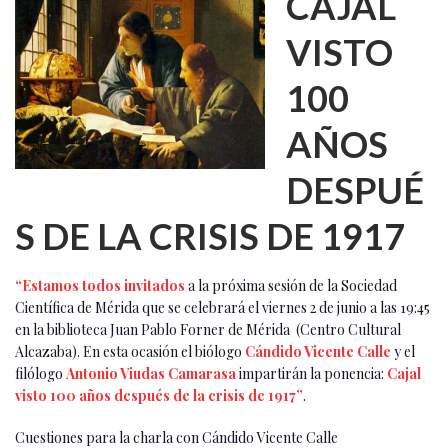
CAJAL
VISTO
100
AÑOS
DESPUÉ
S DE LA CRISIS DE 1917
“Estamos todos invitados
a la próxima sesión de la Sociedad
Científica de Mérida que se celebrará el viernes 2 de junio a las 19:45
en la biblioteca Juan Pablo Forner de Mérida (Centro Cultural
Alcazaba). En esta ocasión el biólogo
Cándido Vicente Calle
y el
filólogo
Antonio Viudas Camarasa
impartirán la ponencia:
Cajal
visto 100 años después de la crisis de 1917”
.
Cuestiones para la charla con Cándido Vicente Calle