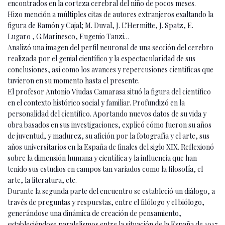
encontrados en la corteza cerebral del niño de pocos meses.
Hizo mención a múltiples citas de autores extranjeros exaltando la
figura de Ramón y Cajal; M. Duval, J. L’Hermitte, J. Spatz, E.
Lugaro , G.Marinesco, Eugenio Tanzi…
Analizó una imagen del perfil neuronal de una sección del cerebro
realizada por el genial científico y la espectacularidad de sus
conclusiones, así como los avances y repercusiones científicas que
tuvieron en su momento hasta el presente.
El profesor Antonio Viudas Camarasa situó la figura del científico
en el contexto histórico social y familiar. Profundizó en la
personalidad del científico. Aportando nuevos datos de su vida y
obra basados en sus investigaciones, explicó cómo fueron su años
de juventud, y madurez, su afición por la fotografía y el arte, sus
años universitarios en la España de finales del siglo XIX. Reflexionó
sobre la dimensión humana y científica y la influencia que han
tenido sus estudios en campos tan variados como la filosofía, el
arte, la literatura, etc.
Durante la segunda parte del encuentro se estableció un diálogo, a
través de preguntas y respuestas, entre el filólogo y el biólogo,
generándose una dinámica de creación de pensamiento,
estableciéndose paralelismos entre la situación de la España de 1917