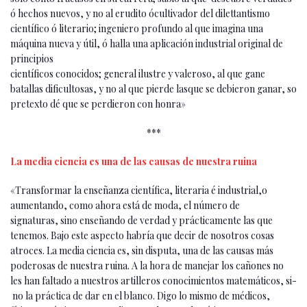
ó hechos nuevos, y no al erudito ócultivador del dilettantismo
científi­co ó literario; ingeniero profundo al que ima­gina una
máquina nueva y útil, ó halla una aplicación industrial original de
principios
científicos conocidos; general ilustre y vale­roso, al que gane
batallas dificultosas, y no al que pierde lasque se debieron ganar, so
pre­texto dé que se perdieron con honra»
***
La media ciencia es una de las causas de nuestra ruina
«Transformar la enseñanza científica, lite­raria é industrial,o
aumentando, como aho­ra está de moda, el número de
signaturas, sino enseñando de verdad y prácticamente las que
tenemos. Bajo este aspecto habría que decir de nosotros cosas
atroces. La media ciencia es, sin disputa, una de las causas más
poderosas de nuestra ruina. A la hora de ma­nejar los cañones no
les han faltado a nues­tros artilleros conocimientos matemáticos, si­
no la práctica de dar en el blanco. Digo lo mismo de médicos,