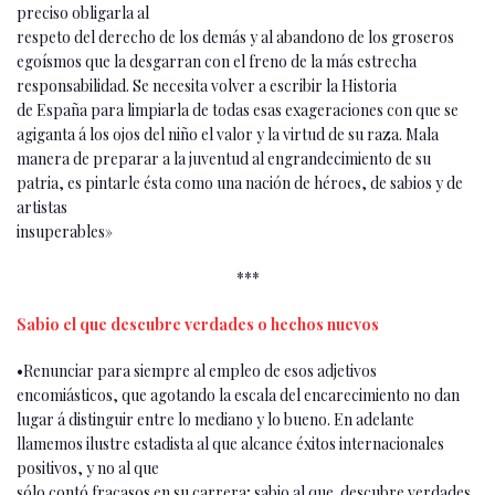
preciso obligarla al
respeto del derecho de los demás y al aban­dono de los groseros
egoísmos que la desga­rran con el freno de la más estrecha
responsa­bilidad. Se necesita volver a escribir la Historia
de España para limpiarla de todas esas exa­geraciones con que se
agiganta á los ojos del niño el valor y la virtud de su raza. Mala
manera de preparar a la juventud al engrande­cimiento de su
patria, es pintarle ésta como una nación de héroes, de sabios y de
artistas
insuperables»
***
Sabio el que descubre verdades o hechos nuevos
•Renunciar para siempre al empleo de esos adjetivos
encomiásticos, que agotando la es­cala del encarecimiento no dan
lugar á distin­guir entre lo mediano y lo bueno. En adelante
llamemos ilustre estadista al que alcance éxitos internacionales
positivos, y no al que
sólo contó fracasos en su carrera; sabio al que descubre verdades