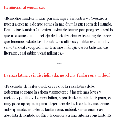
Renunciar al
matonismo
«Bemedios son:Renunciar para siempre á nuestro
matonismo
, á
nuestra creencia de que somos la nación más guerrera del mundo.
Re­nunciar también á nuestra ilusión de tomar por progreso real lo
que n oe smás que un re­flejo de la civilización extranjera; de creer
que tenemos estadistas, literatos, científicos y militares, cuando,
salvo tal cual excepción, no tenemos más que casi estadistas, casi
lite­ratos, casi sabios y casi militares.»
***
La raza latina es indisciplinada, novelera, fanfarrona, indócil
«Prescindir de la ilusión de creer que la raza latina debe
gobernarse como la sajona y someterse á las mismas leyes y
métodos polí­ticos. La raza latina, y particularmente la hispana, es
muy poco apropiada para el ejer­cicio de las libertades modernas:
indisciplina­da, novelera, fanfarrona, indócil, su carencia casi
absoluta de sentido político la condena á una tutoría constante. Es