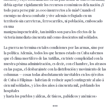
debía agotar rápidamente los recursos económicos dela nación. ¡Y
todo para perseguir 20.000 insurrectos a lo más! Cuando el
enemigo no desea combatir y vive además refugiado en un
territorio sin carreteras, ferrocarriles, ni población, emboscado
en una
manigua impenetrable, tan inútiles son para los efectos de la
victoria inmediata cincuenta mil como doscientos mil soldados.
La guerra no termina en tales condiciones por las armas, sino por
la política. Además, todos los que hemos estado en Cuba sabemos
que el clima mortífero de las Antillas, en triste complicidad con la
nuestra pésima administración, es decir, con el hambre, los atrasos
en las pagas, el desbarajuste con la distribución y movimiento de las
columnas — cosas todas absolutamente inevitables en los ejércitos
de Cuba ó Filipinas– habrían de reducir aquel contingente al año á
cien mil soldados, y á los dos años á cincuenta mil, poblando los
hospitales
y hasta los pueblos y aldeas, de tísicos, palúdicos y anémicos»
***