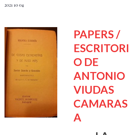
2021 10 04
PAPERS /
ESCRITORI
O DE
ANTONIO
VIUDAS
CAMARAS
A