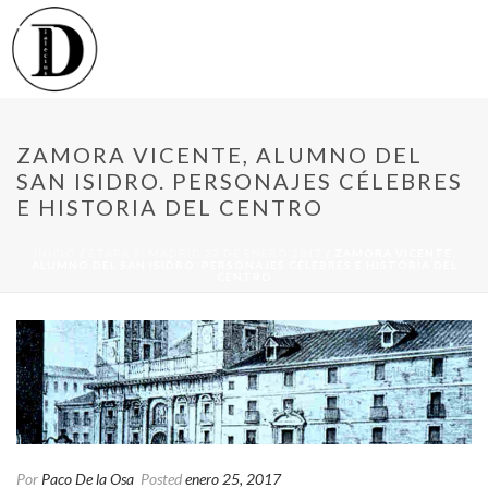
ZAMORA VICENTE, ALUMNO DEL
SAN ISIDRO. PERSONAJES CÉLEBRES
E HISTORIA DEL CENTRO
INICIO
/
ETAPA 3: MADRID 27 DE ENERO 2017
/ ZAMORA VICENTE,
ALUMNO DEL SAN ISIDRO. PERSONAJES CÉLEBRES E HISTORIA DEL
CENTRO
Por
Paco De la Osa
Posted
enero 25, 2017