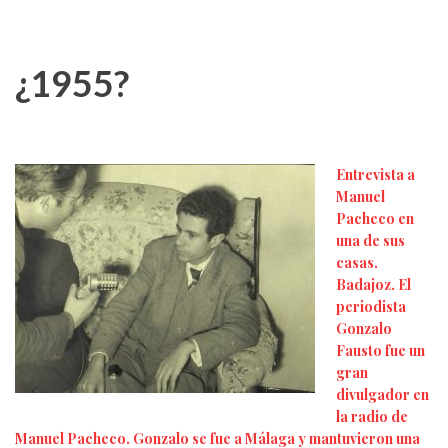
¿1955?
Entrevista a
Manuel
Pacheco en
una de sus
casas.
Badajoz. El
periodista
Gonzalo
Fausto fue un
gran
divulgador en
la radio de
Manuel Pacheco. Gonzalo se fue a Málaga y mantuvieron una