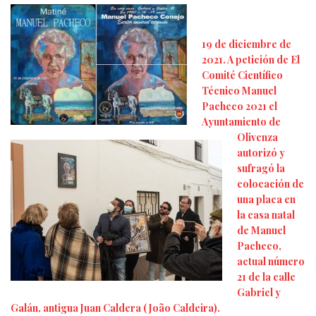
19 de diciembre de
2021. A petición de El
Comité Científico
Técnico Manuel
Pacheco 2021 el
Ayuntamiento de
Olivenza
autorizó y
sufragó la
colocación de
una placa en
la casa natal
de Manuel
Pacheco,
actual número
21 de la calle
Gabriel y
Galán, antigua Juan Caldera ( João Caldeira).