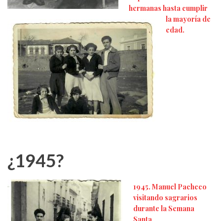
hermanas hasta cumplir
la mayoría de
edad.
¿1945?
1945. Manuel Pacheco
visitando sagrarios
durante la Semana
Santa