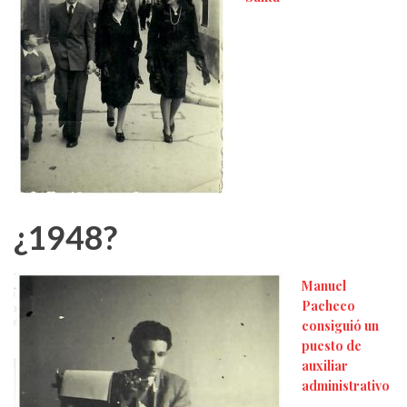
¿1948?
Manuel
Pacheco
consiguió un
puesto de
auxiliar
administrativo