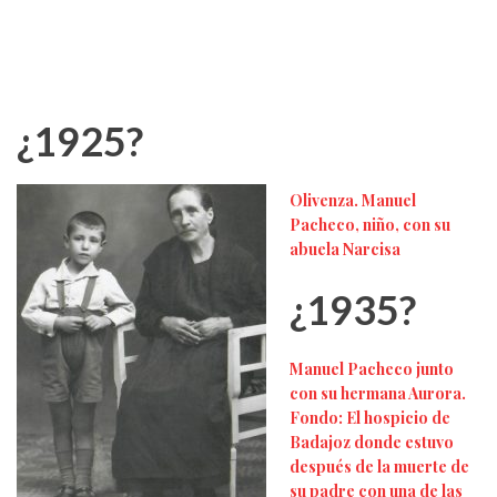
¿1925?
Olivenza. Manuel
Pacheco, niño, con su
abuela Narcisa
¿1935?
Manuel Pacheco junto
con su hermana Aurora.
Fondo: El hospicio de
Badajoz donde estuvo
después de la muerte de
su padre con una de las