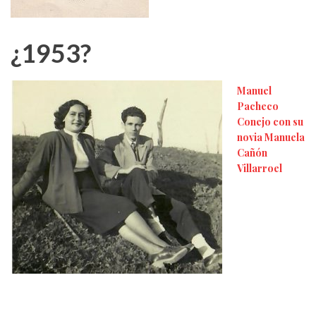
¿1953?
Manuel
Pacheco
Conejo con su
novia Manuela
Cañón
Villarroel