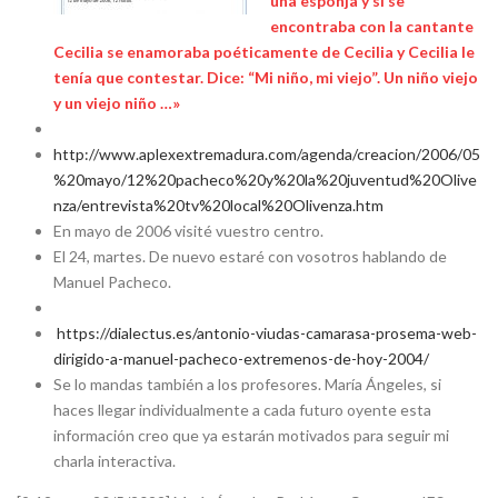
una esponja y si se
encontraba con la cantante
Cecilia se enamoraba poéticamente de Cecilia y Cecilia le
tenía que contestar. Dice: “Mi niño, mi viejo”. Un niño viejo
y un viejo niño …»
http://www.aplexextremadura.com/agenda/creacion/2006/05
%20mayo/12%20pacheco%20y%20la%20juventud%20Olive
nza/entrevista%20tv%20local%20Olivenza.htm
En mayo de 2006 visité vuestro centro.
El 24, martes. De nuevo estaré con vosotros hablando de
Manuel Pacheco.
https://dialectus.es/antonio-viudas-camarasa-prosema-web-
dirigido-a-manuel-pacheco-extremenos-de-hoy-2004/
Se lo mandas también a los profesores. María Ángeles, si
haces llegar individualmente a cada futuro oyente esta
información creo que ya estarán motivados para seguir mi
charla interactiva.