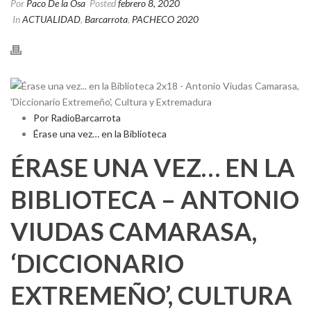
Por
Paco De la Osa
Posted
febrero 8, 2020
In
ACTUALIDAD
,
Barcarrota
,
PACHECO 2020
Por RadioBarcarrota
Érase una vez… en la Biblioteca
ÉRASE UNA VEZ… EN LA
BIBLIOTECA – ANTONIO
VIUDAS CAMARASA,
‘DICCIONARIO
EXTREMEÑO’, CULTURA