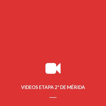
Iniciativa civil que solicita el apoyo de los ayuntamientos y los
habitantes de los pueblos cuya habla fue estudiada por Alonso
Zamora Vicente en EL HABLA DE MÉRIDA Y SUS
CERCANÍAS.
Leer Más
VIDEOS ETAPA 2ª DE MÉRIDA