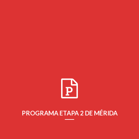
Relación de noticias generadas por la etapa 2 del itinerario
celebrada en Mérida
Leer Más
PROGRAMA ETAPA 2 DE MÉRIDA