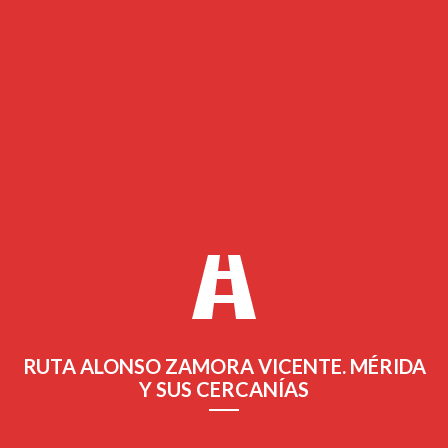
Recogemos en este programa todo lo que ocurrió en Mérida
durante la segunda etapa del itinerario.
Leer Más
RUTA ALONSO ZAMORA VICENTE. MÉRIDA
Y SUS CERCANÍAS