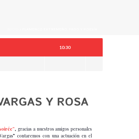
INICIO
/
FLAMENCO EXTREMEÑO, FADO Y POESÍA
10:30
 VARGAS Y ROSA
soirée”
, gracias a nuestros amigos personales
 Vargas” contaremos con una actuación en el