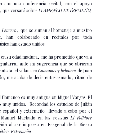
án con una conferencia-recital, con el apoyo
o, que versará sobre
FLAMENCO EXTREMEÑO,
a Lencero
, que se suman al homenaje a nuestro
e, han colaborado en recitales por toda
sica han estado unidos.
n en su edad madura, me ha prometido que va a
guitarra, ante mi sugerencia que se abrieran
tista, el villancico
Comamos y bebamos
de Juan
do, me acaba de decir entusiasmado, ritmo de
l flamenco es muy antigua en Miguel Vargas. El
o muy unidos. Recordad los estudios de Julián
re español y extremeño llevado a cabo por el
 Manuel Machado en las revistas
El Folklore
ición al ser impresa en Fregenal de la Sierra
Bético-Extremeño