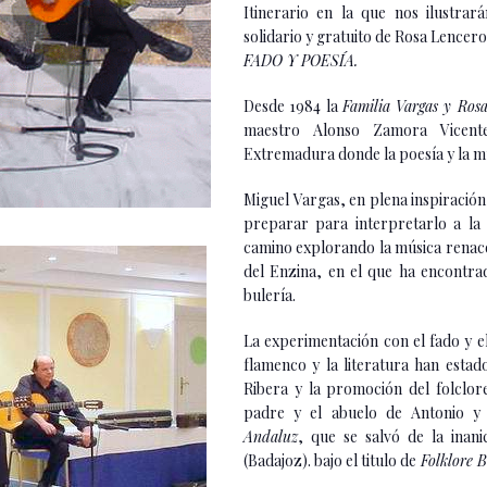
Itinerario en la que nos ilustrar
solidario y gratuito de Rosa Lencer
FADO Y POESÍA.
Desde 1984 la
Familia Vargas y Ros
maestro Alonso Zamora Vicent
Extremadura donde la poesía y la mú
Miguel Vargas, en plena inspiració
preparar para interpretarlo a la 
camino explorando la música renacen
del Enzina, en el que ha encontra
bulería.
La experimentación con el fado y e
flamenco y la literatura han estad
Ribera y la promoción del folclo
padre y el abuelo de Antonio y
Andaluz
, que se salvó de la inan
(Badajoz). bajo el titulo de
Folklore 