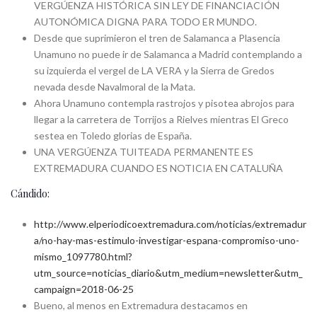
VERGÚENZA HISTÓRICA SIN LEY DE FINANCIACIÓN
AUTONÓMICA DIGNA PARA TODO ER MUNDO.
Desde que suprimieron el tren de Salamanca a Plasencia
Unamuno no puede ir de Salamanca a Madrid contemplando a
su izquierda el vergel de LA VERA y la Sierra de Gredos
nevada desde Navalmoral de la Mata.
Ahora Unamuno contempla rastrojos y pisotea abrojos para
llegar a la carretera de Torrijos a Rielves mientras El Greco
sestea en Toledo glorias de España.
UNA VERGÚENZA TUITEADA PERMANENTE ES
EXTREMADURA CUANDO ES NOTICIA EN CATALUÑA
Cándido:
http://www.elperiodicoextremadura.com/noticias/extremadur
a/no-hay-mas-estimulo-investigar-espana-compromiso-uno-
mismo_1097780.html?
utm_source=noticias_diario&utm_medium=newsletter&utm_
campaign=2018-06-25
Bueno, al menos en Extremadura destacamos en