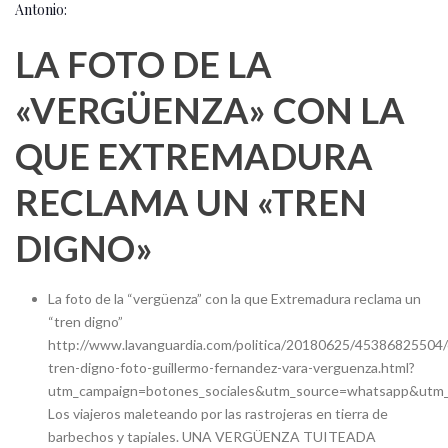
Antonio:
LA FOTO DE LA
«VERGÜENZA» CON LA
QUE EXTREMADURA
RECLAMA UN «TREN
DIGNO»
La foto de la “vergüenza” con la que Extremadura reclama un
“tren digno”
http://www.lavanguardia.com/politica/20180625/45386825504
tren-digno-foto-guillermo-fernandez-vara-verguenza.html?
utm_campaign=botones_sociales&utm_source=whatsapp&utm_
Los viajeros maleteando por las rastrojeras en tierra de
barbechos y tapiales. UNA VERGÜENZA TUITEADA