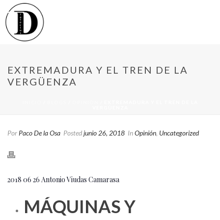
EXTREMADURA Y EL TREN DE LA
VERGÜENZA
INICIO
/
BLOGS
/
OPINIÓN
/ EXTREMADURA Y EL TREN DE LA
VERGÜENZA
Por
Paco De la Osa
Posted
junio 26, 2018
In
Opinión
,
Uncategorized
2018 06 26 Antonio Viudas Camarasa
MÁQUINAS Y