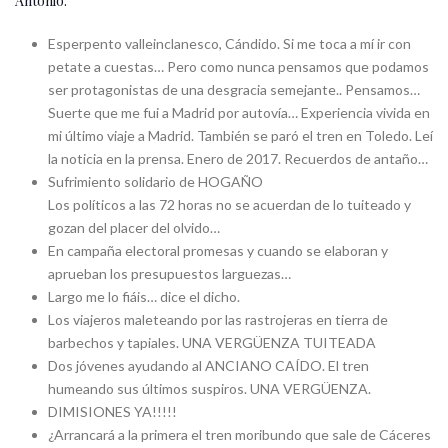
Antonio:
Esperpento valleinclanesco, Cándido. Si me toca a mí ir con
petate a cuestas… Pero como nunca pensamos que podamos
ser protagonistas de una desgracia semejante.. Pensamos…
Suerte que me fui a Madrid por autovía… Experiencia vivida en
mi último viaje a Madrid. También se paró el tren en Toledo. Leí
la noticia en la prensa. Enero de 2017. Recuerdos de antaño…
Sufrimiento solidario de HOGAÑO
Los políticos a las 72 horas no se acuerdan de lo tuiteado y
gozan del placer del olvido…
En campaña electoral promesas y cuando se elaboran y
aprueban los presupuestos larguezas…
Largo me lo fiáis… dice el dicho.
Los viajeros maleteando por las rastrojeras en tierra de
barbechos y tapiales. UNA VERGÜENZA TUITEADA
Dos jóvenes ayudando al ANCIANO CAÍDO. El tren
humeando sus últimos suspiros. UNA VERGÜENZA.
DIMISIONES YA!!!!!
¿Arrancará a la primera el tren moribundo que sale de Cáceres