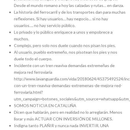
Desde el mundo romano a hoy las calzadas y rutas… en danza.
La historia del ferrocarril y de los transportes dan para muchas
reflexiones. Si hay usuarios… hay negocio… si no hay
usuarios…. no hay servicio público.
Lo privado y lo público enriquece a unos y empobrece a
muchos.
Complejo, pero solo nos duele cuando nos pisan los pies.
Al usuario, pueblo extremeño, nos pisotean los pies y nos
duele todo el cuerpo.
Incidente con un tren reaviva demandas extremeñas de
mejora red ferroviaria
http://www.lavanguardia.com/vida/20180624/45375492524/inc
con-un-tren-reaviva-demandas-extremenas-de-mejora-red-
ferroviaria.html?
utm_campaign=botones_sociales&utm_source=whatsapp&utm_
SOMOS NOTICIA EN CATALUÑA
Dicen que hablarán, pero en realidad no lo arreglarán. Menos
llorar y más ACTUAR CON INVERSIÓN DE MILLONES.
Indigna tanto PLAÑIR y nunca nada INVERTIR. UNA