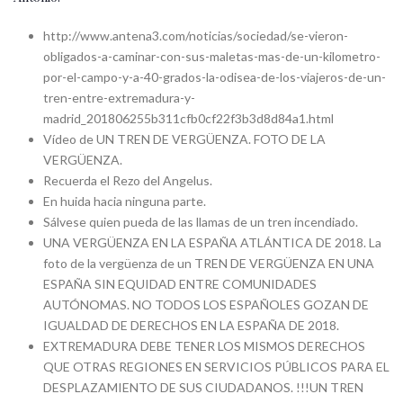
http://www.antena3.com/noticias/sociedad/se-vieron-
obligados-a-caminar-con-sus-maletas-mas-de-un-kilometro-
por-el-campo-y-a-40-grados-la-odisea-de-los-viajeros-de-un-
tren-entre-extremadura-y-
madrid_201806255b311cfb0cf22f3b3d8d84a1.html
Vídeo de UN TREN DE VERGÜENZA. FOTO DE LA
VERGÜENZA.
Recuerda el Rezo del Angelus.
En huida hacia ninguna parte.
Sálvese quien pueda de las llamas de un tren incendiado.
UNA VERGÜENZA EN LA ESPAÑA ATLÁNTICA DE 2018. La
foto de la vergüenza de un TREN DE VERGÜENZA EN UNA
ESPAÑA SIN EQUIDAD ENTRE COMUNIDADES
AUTÓNOMAS. NO TODOS LOS ESPAÑOLES GOZAN DE
IGUALDAD DE DERECHOS EN LA ESPAÑA DE 2018.
EXTREMADURA DEBE TENER LOS MISMOS DERECHOS
QUE OTRAS REGIONES EN SERVICIOS PÚBLICOS PARA EL
DESPLAZAMIENTO DE SUS CIUDADANOS. !!!UN TREN