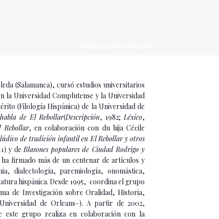
INICIO
/
ÁNGEL IGLESIAS OVEJERO
bleda (Salamanca), cursó estudios
universitarios
n la Universidad Complutense y la Universidad
érito (Filología Hispánica) de la Universidad de
habla de El Rebollar
(
Descripción
, 1982;
Léxico
,
 Rebollar
, en colaboración con du hija Cécile
údico de tradición infantil en El Rebollar y otros
11) y de
Blasones populares de Ciudad Rodrigo y
, ha firmado más de un centenar de artículos y
mia, dialectología, paremiología, onomástica,
ratura hispánica. Desde 1995, coordina el grupo
ma de Investigación sobre Oralidad, Historia,
Universidad de Orleans–). A partir de 2002,
e este grupo realiza en colaboración con la