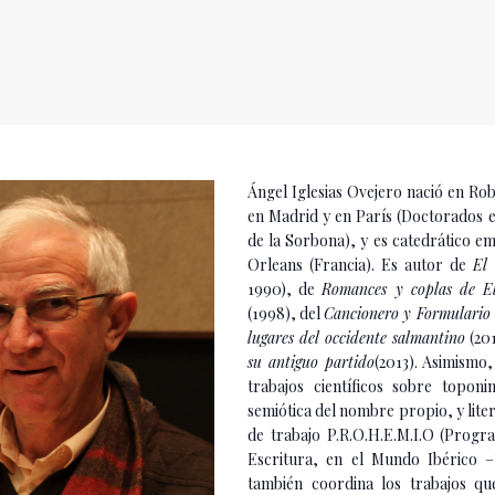
Ángel Iglesias Ovejero nació en Ro
en Madrid y en París (Doctorados e
de la Sorbona), y es catedrático em
Orleans (Francia). Es autor de
El 
1990), de
Romances y coplas de El
(1998), del
Cancionero y Formulario l
lugares del occidente salmantino
(20
su antiguo partido
(2013). Asimismo
trabajos científicos sobre toponi
semiótica del nombre propio, y lite
de trabajo P.R.O.H.E.M.I.O (Progra
Escritura, en el Mundo Ibérico –
también coordina los trabajos qu