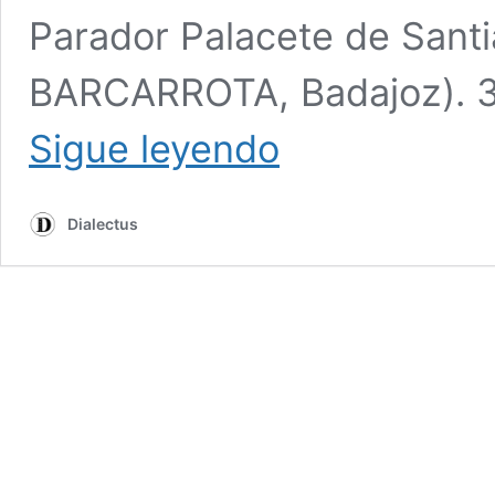
Parador Palacete de Santi
BARCARROTA, Badajoz). 3
Rosa
Sigue leyendo
María
Lencero
Cerezo
Dialectus
en
MANUEL
PACHECO
EN
BARCARROTA
7/8
N
2020